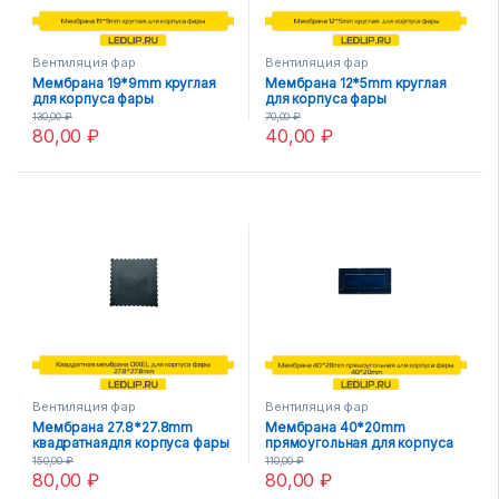
Вентиляция фар
Вентиляция фар
Мембрана 19*9mm круглая
Мембрана 12*5mm круглая
для корпуса фары
для корпуса фары
130,00
₽
70,00
₽
80,00
₽
40,00
₽
Вентиляция фар
Вентиляция фар
Мембрана 27.8*27.8mm
Мембрана 40*20mm
квадратнаядля корпуса фары
прямоугольная для корпуса
фары 40*20mm
150,00
₽
110,00
₽
80,00
₽
80,00
₽