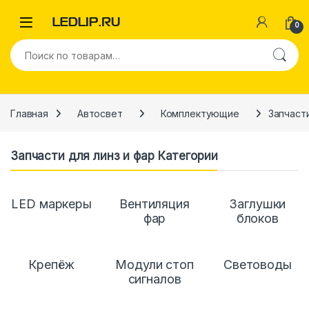
Перейти к навигации
Перейти к содержимому
0
Искать:
Главная
Автосвет
Комплектующие
Запчасти
Запчасти для линз и фар Категории
LED маркеры
Вентиляция
Заглушки
фар
блоков
Крепёж
Модули стоп
Световоды
сигналов