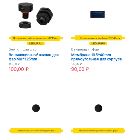
Вентиляция фар
Вентиляция фар
Вентиляционный клапан для
Мембрана 19.5*40mm
фар М8*1.25mm
прямоугольная для корпуса
фары
150,00
₽
130,00
₽
100,00
₽
90,00
₽