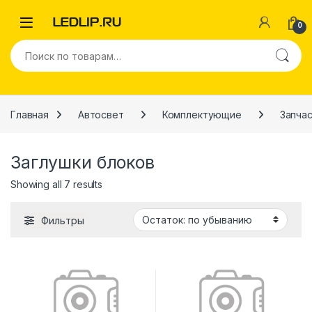
Перейти к навигации
Перейти к содержимому
0
Искать:
Главная
Автосвет
Комплектующие
Запчас
Заглушки блоков
Showing all 7 results
Фильтры