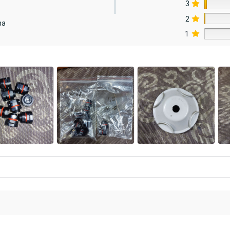
3
2
ва
1