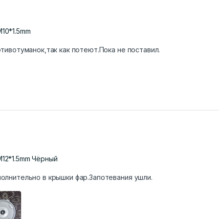
М10*1.5mm
тивотуманок,так как потеют.Пока не поставил.
М12*1.5mm Чёрный
олнительно в крышки фар.Запотевания ушли.