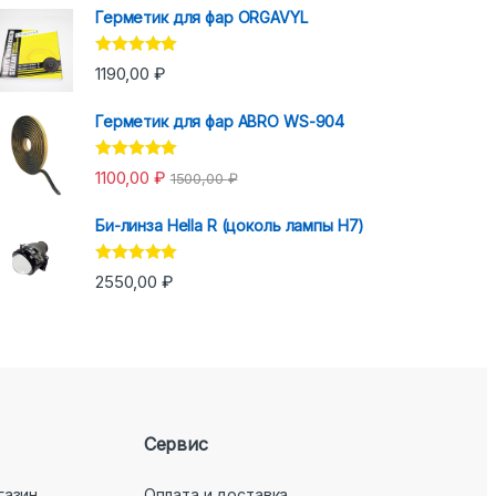
Герметик для фар ORGAVYL
Оценка
5.00
1190,00
₽
из 5
Герметик для фар ABRO WS-904
Оценка
5.00
1100,00
₽
1500,00
₽
из 5
Би-линза Hella R (цоколь лампы H7)
Оценка
5.00
2550,00
₽
из 5
Сервис
газин
Оплата и доставка