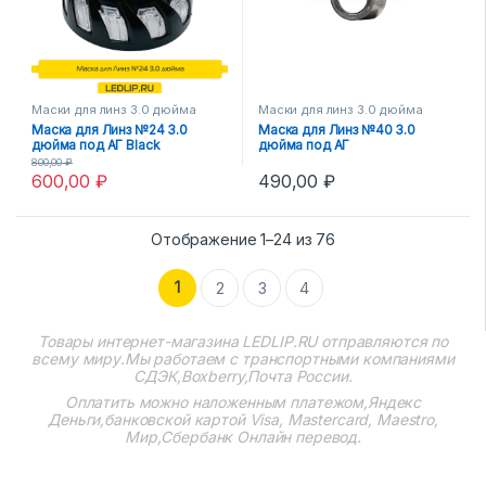
Маски для линз 3.0 дюйма
Маски для линз 3.0 дюйма
Маска для Линз №24 3.0
Маска для Линз №40 3.0
дюйма под АГ Black
дюйма под АГ
800,00
₽
600,00
₽
490,00
₽
Отображение 1–24 из 76
1
2
3
4
Товары интернет-магазина
LEDLIP.RU
отправляются по
всему миру.Мы работаем с транспортными компаниями
СДЭК,Boxberry,Почта России.
Оплатить можно наложенным платежом,Яндекс
Деньги,банковской картой Visa, Mastercard, Maestro,
Мир,Сбербанк Онлайн перевод.