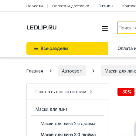
Перейти к навигации
Перейти к содержимому
Новости
Оплата и доставка
Отзывы
Контак
Искать:
Все разделы
Оплата 
Главная
Автосвет
Маски для лин
Показать все категории
-
30%
Маски для линз
Маски для линз 2.5 дюйма
Маски для линз 3.0 дюйма