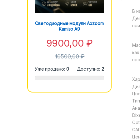
В н
Дек
Светодиодные модули Aozoom
при
Kamiso A9
9900,00
₽
Мас
как
10500,00
₽
про
Уже продано:
0
Доступно:
2
Хар
Диа
Цве
Тип
Ана
Dixe
Opt
CAR
Цен