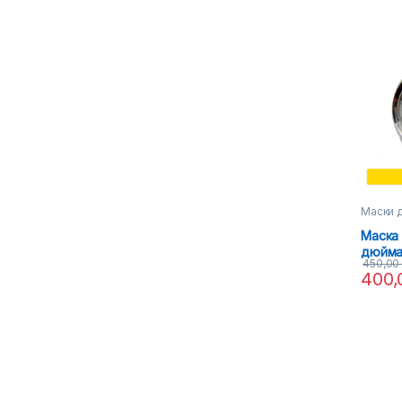
Маски д
Маска 
дюйм
450,0
400