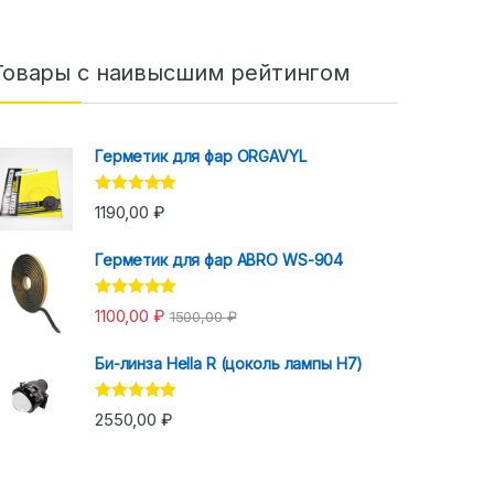
Товары с наивысшим рейтингом
Герметик для фар ORGAVYL
Оценка
5.00
1190,00
₽
из 5
Герметик для фар ABRO WS-904
Оценка
5.00
1100,00
₽
1500,00
₽
из 5
Би-линза Hella R (цоколь лампы H7)
Оценка
5.00
2550,00
₽
из 5