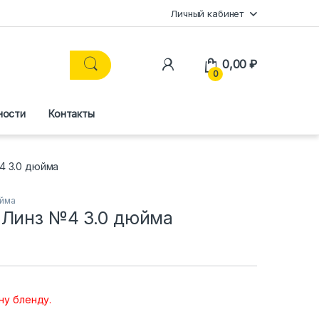
Личный кабинет
0,00
₽
0
ности
Контакты
4 3.0 дюйма
юйма
 Линз №4 3.0 дюйма
ну бленду.