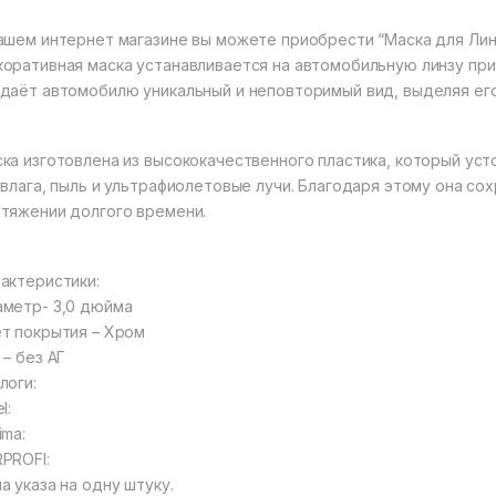
ашем интернет магазине вы можете приобрести “Маска для Линз
оративная маска устанавливается на автомобильную линзу при
даёт автомобилю уникальный и неповторимый вид, выделяя его
ка изготовлена из высококачественного пластика, который уст
 влага, пыль и ультрафиолетовые лучи. Благодаря этому она со
тяжении долгого времени.
актеристики:
метр- 3,0 дюйма
т покрытия – Хром
 – без АГ
логи:
l:
ima:
PROFI:
а указа на одну штуку.