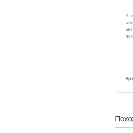
В н
обя
авт
пом
Арт
Похо