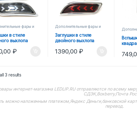
нительные фары и
Дополнительные фары и
Дополни
ри
фонари
фонари
ушки в стиле
Заглушки в стиле
Вспыш
ного выхлопа
двойного выхлопа
квадра
ра-2, диодные
Приора-2, диодные
толщин
0,00
₽
1390,00
₽
е
красные
749,
ll 3 results
овары интернет-магазина
LEDLIP.RU
отправляются по всему мир
СДЭК,Boxberry,Почта Рос
ть можно наложенным платежом,Яндекс Деньги,банковской картой
перевод.