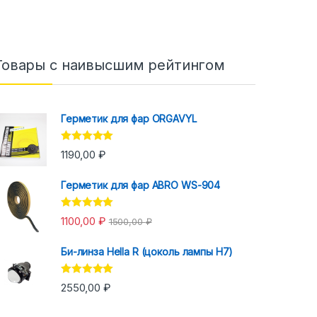
Товары с наивысшим рейтингом
Герметик для фар ORGAVYL
Оценка
5.00
1190,00
₽
из 5
Герметик для фар ABRO WS-904
Оценка
5.00
1100,00
₽
1500,00
₽
из 5
Би-линза Hella R (цоколь лампы H7)
Оценка
5.00
2550,00
₽
из 5