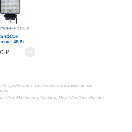
тельные фары и
ка «ФСО»
тная – 48 Вт,
а 30 мм
00
₽
у.Мы работаем с транспортными компаниями
сии.
 Visa, Mastercard, Maestro, Мир,Сбербанк Онлайн