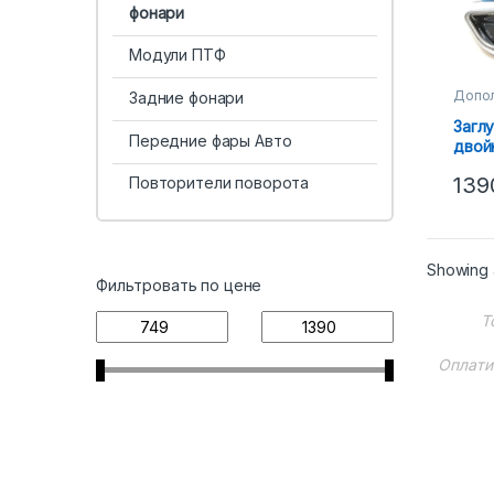
фонари
Модули ПТФ
Допол
Задние фонари
фона
Загл
Передние фары Авто
двой
Прио
139
Повторители поворота
белы
Showing a
Фильтровать по цене
Т
Оплати