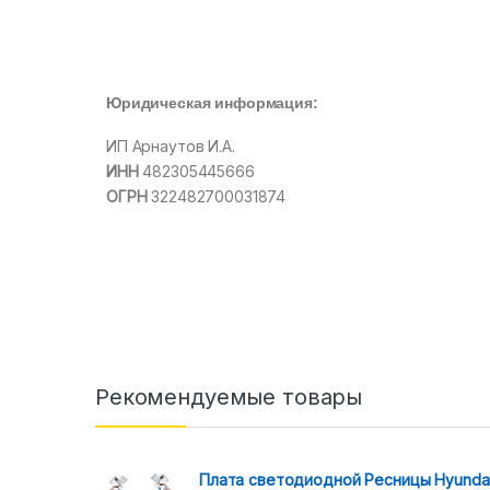
Юридическая информация:
ИП Арнаутов И.А.
ИНН
482305445666
ОГРН
322482700031874
Рекомендуемые товары
Плата светодиодной Ресницы Hyunda