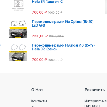
Hella 3R Галоген -2
700,00
₽
1000,00
₽
Переходные рамки Kia Optima (18-20)
LED AFS
2150,00
₽
2800,00
₽
0
Переходные рамки Hyundai i40 (15-19)
Hella 3R Ксенон
700,00
₽
1000,00
₽
О Нас
Реквизиты
Контакты
Интернет-ма
LEDLIP.RU