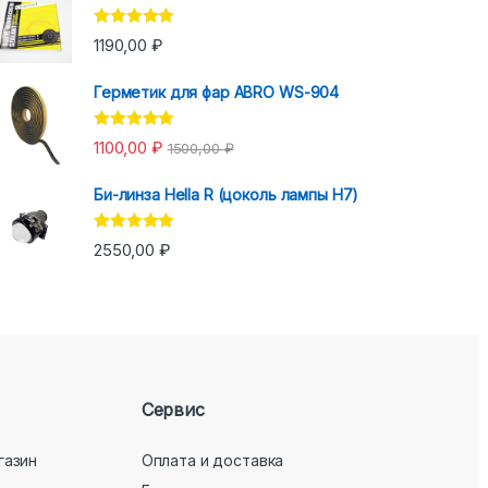
Оценка
5.00
1190,00
₽
из 5
Герметик для фар ABRO WS-904
Оценка
5.00
1100,00
₽
1500,00
₽
из 5
Би-линза Hella R (цоколь лампы H7)
Оценка
5.00
2550,00
₽
из 5
Сервис
газин
Оплата и доставка