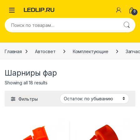
Перейти к навигации
Перейти к содержимому
0
Искать:
Главная
Автосвет
Комплектующие
Запчас
Шарниры фар
Showing all 18 results
Фильтры