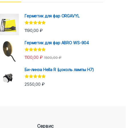
Герметик для фар ORGAVYL
Оценка
5.00
1190,00
₽
из 5
Герметик для фар ABRO WS-904
Оценка
5.00
1100,00
₽
1500,00
₽
из 5
Би-линза Hella R (цоколь лампы H7)
Оценка
5.00
2550,00
₽
из 5
Сервис