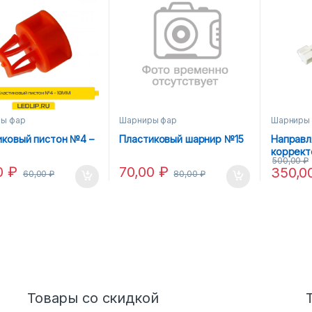
ы фар
Шарниры фар
Шарниры
иковый пистон №4 –
Пластиковый шарнир №15
Направ
коррект
500,00
₽
E39 (95-
0
₽
70,00
₽
350,0
60,00
₽
80,00
₽
Товары со скидкой