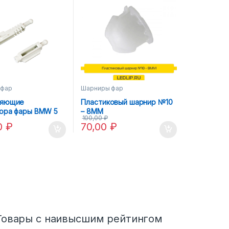
 фар
Шарниры фар
ляющие
Пластиковый шарнир №10
ора фары BMW 5
– 8MM
100,00
₽
00)
0
₽
70,00
₽
Товары с наивысшим рейтингом