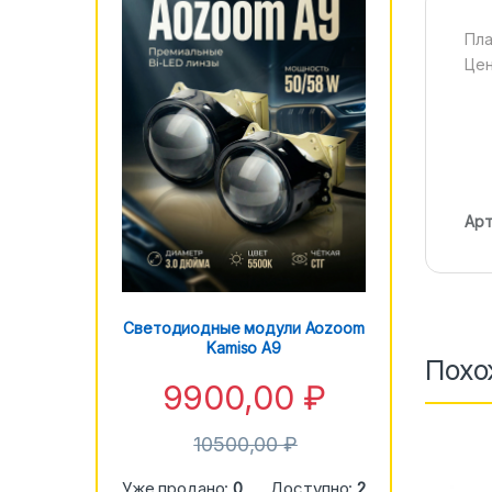
Пла
Цен
Арт
Светодиодные модули Aozoom
Kamiso A9
Похо
9900,00
₽
10500,00
₽
Уже продано:
0
Доступно:
2