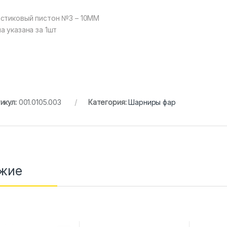
стиковый пистон №3 – 10MM
а указана за 1шт
икул:
001.0105.003
Категория:
Шарниры фар
жие