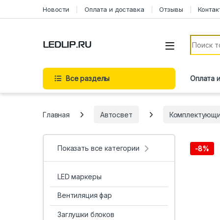
Перейти к навигации
Перейти к содержимому
Новости
Оплата и доставка
Отзывы
Контак
Искать:
Все разделы
Оплата 
Главная
Автосвет
Комплектующ
Показать все категории
-
8%
LED маркеры
Вентиляция фар
Заглушки блоков