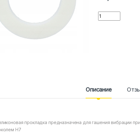
Количество
Описание
Отз
иликоновая прокладка предназначена для гашения вибрации при
околем H7