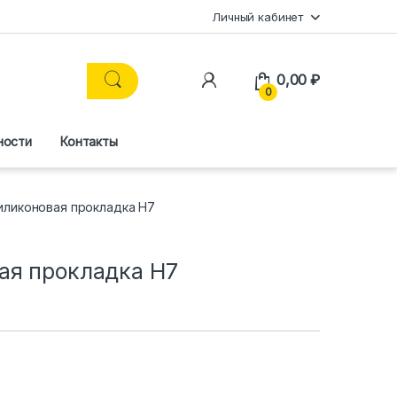
Личный кабинет
0,00
₽
0
ности
Контакты
иликоновая прокладка H7
ая прокладка H7