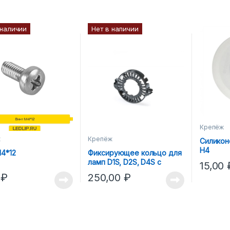
 наличии
Нет в наличии
Крепёж
ж
Крепёж
Силикон
H4
4*12
Фиксирующее кольцо для
ламп D1S, D2S, D4S с
15,00
пластиковым корпусом
0
₽
250,00
₽