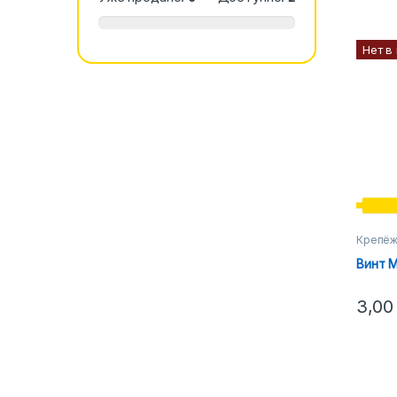
Нет в
Крепё
Винт М
3,0