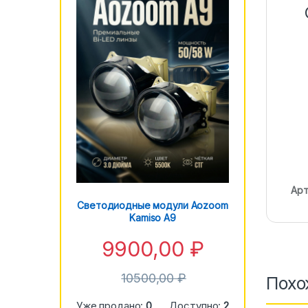
Арт
Светодиодные модули Aozoom
Kamiso A9
9900,00
₽
10500,00
₽
Похо
Уже продано:
0
Доступно:
2