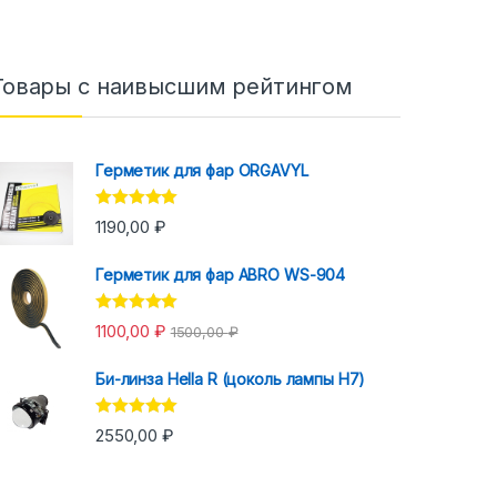
Товары с наивысшим рейтингом
Герметик для фар ORGAVYL
Оценка
5.00
1190,00
₽
из 5
Герметик для фар ABRO WS-904
Оценка
5.00
1100,00
₽
1500,00
₽
из 5
Би-линза Hella R (цоколь лампы H7)
Оценка
5.00
2550,00
₽
из 5