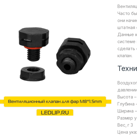
Вентиляц
Часто бы
они начи
штатная 
Данные к
системе 
сделать 
клапан.
Техни
Воздухоп
давлении
Высота –
Глубина 
Ширина –
Размер у
Вес, г 3
Цена ука