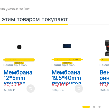
на указана за 1шт
 этим товаром покупают
Вентиляция фар
Вентиляция фар
Венти
Мембрана
Мембрана
Ве
12*5mm
19.5*40mm
он
круглая
прямоугол
кла
30,00
₽
90,00
₽
110
для
ьная для
фа
50,00
₽
130,00
₽
150,0
корпуса
корпуса
М1
фары
фары
Чё