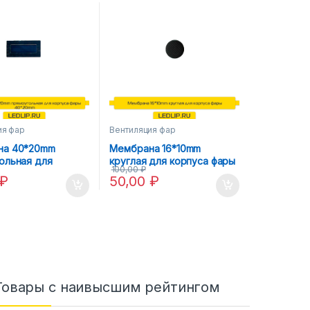
ия фар
Вентиляция фар
на 40*20mm
Мембрана 16*10mm
ольная для
круглая для корпуса фары
100,00
₽
 фары 40*20mm
₽
50,00
₽
Товары с наивысшим рейтингом