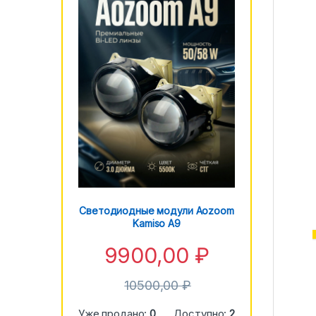
Светодиодные модули Aozoom
Kamiso A9
9900,00
₽
10500,00
₽
Уже продано:
0
Доступно:
2