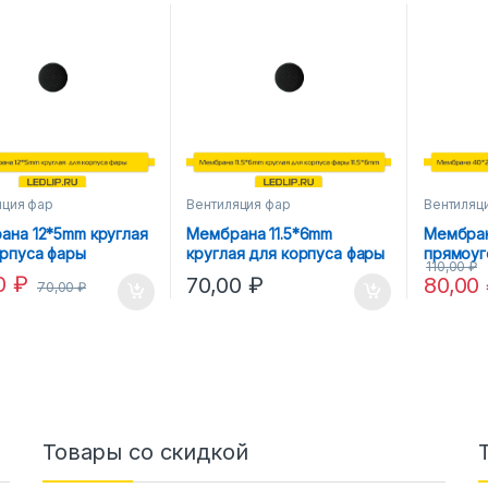
яция фар
Вентиляция фар
Вентиляц
ана 12*5mm круглая
Мембрана 11.5*6mm
Мембра
орпуса фары
круглая для корпуса фары
прямоуг
110,00
₽
11.5*6mm
корпуса
00
₽
70,00
₽
80,00
70,00
₽
Товары со скидкой