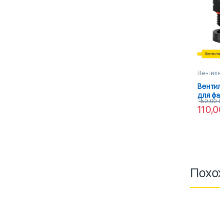
Вентил
Венти
для фа
150,00
110,
Похо