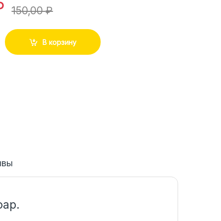
₽
150,00
₽
В корзину
ывы
фар.