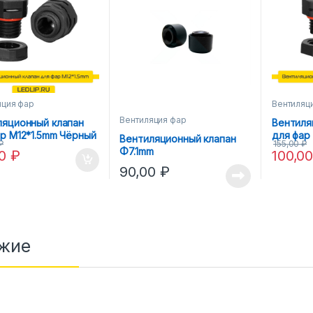
яция фар
Вентиляц
Вентиляция фар
ляционный клапан
Вентиля
р М12*1.5mm Чёрный
для фар
Вентиляционный клапан
₽
155,00
₽
Φ7.1mm
00
₽
100,0
90,00
₽
жие