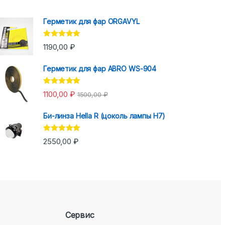
Герметик для фар ORGAVYL
Оценка
5.00
1190,00
₽
из 5
Герметик для фар ABRO WS-904
Оценка
5.00
1100,00
₽
1500,00
₽
из 5
Би-линза Hella R (цоколь лампы H7)
Оценка
5.00
2550,00
₽
из 5
Сервис