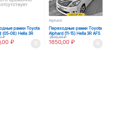
Alphard
одные рамки Toyota
Переходные рамки Toyota
d (05-08) Hella 3R
Alphard (11-15) Hella 3R AFS
00
₽
2500,00
₽
0,00
₽
1850,00
₽