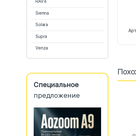
RAV4
Sienna
Solara
Арт
Supra
Venza
Похо
Специальное
предложение