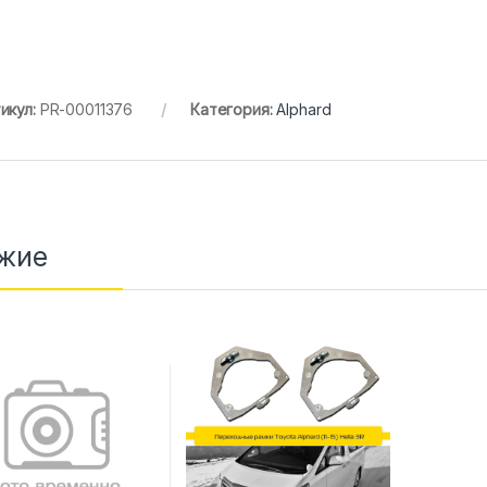
икул:
PR-00011376
Категория:
Alphard
жие