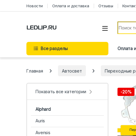
Перейти к навигации
Перейти к содержимому
Новости
Оплата и доставка
Отзывы
Контак
Искать:
Все разделы
Оплата 
Главная
Автосвет
Переходные р
Показать все категории
-
20%
Alphard
Auris
Avensis