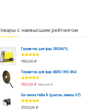
Товары с наивысшим рейтингом
Герметик для фар ORGAVYL
Оценка
5.00
1190,00
₽
из 5
Герметик для фар ABRO WS-904
Оценка
5.00
1100,00
₽
1500,00
₽
из 5
Би-линза Hella R (цоколь лампы H7)
Оценка
5.00
2550,00
₽
из 5