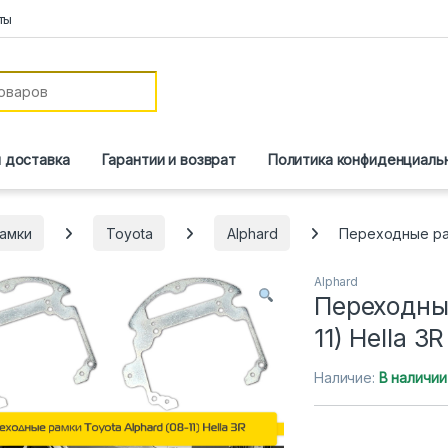
ты
и доставка
Гарантии и возврат
Политика конфиденциаль
амки
Toyota
Alphard
Переходные рамк
Alphard
Переходные
11) Hella 3R
Наличие:
В наличии