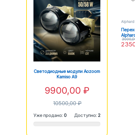
Alphard
Перех
Alphar
3000,
AFS
235
Светодиодные модули Aozoom
Kamiso A9
9900,00
₽
10500,00
₽
Уже продано:
0
Доступно:
2