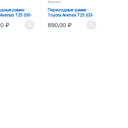
Avensis
одные рамки
Переходные рамки
Avensis Т25 (06-
Toyota Avensis T25 (03-
la R, Koito Q5
06) Bi-LED
00
₽
890,00
₽