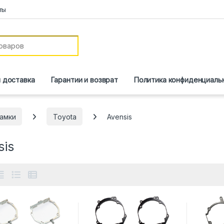
ты
и доставка
Гарантии и возврат
Политика конфиденциаль
амки
Toyota
Avensis
sis