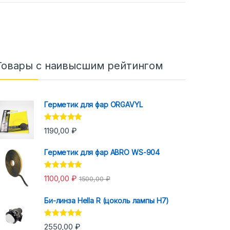
Товары с наивысшим рейтингом
Герметик для фар ORGAVYL
Оценка
5.00
1190,00
₽
из 5
Герметик для фар ABRO WS-904
Оценка
5.00
1100,00
₽
1500,00
₽
из 5
Би-линза Hella R (цоколь лампы H7)
Оценка
5.00
2550,00
₽