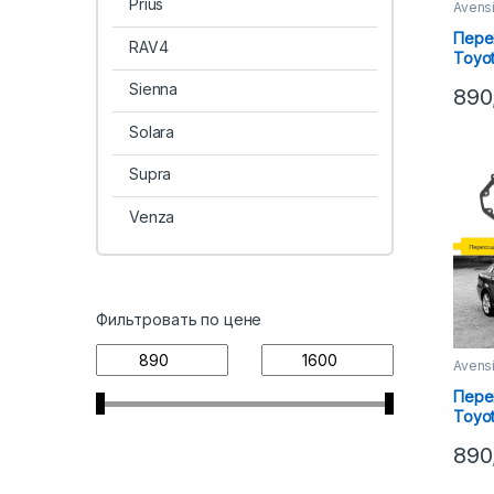
Prius
Avens
Пере
RAV4
Toyot
06) H
Sienna
890
Solara
Supra
Venza
Фильтровать по цене
Avens
Пере
Toyot
(06-0
890