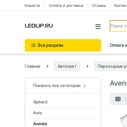
Перейти к навигации
Перейти к содержимому
Новости
Оплата и доставка
Отзывы
Контак
Искать:
Все разделы
Оплата 
Главная
Автосвет
Переходные р
Aven
Показать все категории
Alphard
Auris
Avensis