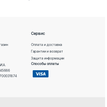
из 5
Сервис
газин
Оплата и доставка
Гарантии и возврат
Защита информации
Способы оплаты
И.А.
45666
700031874