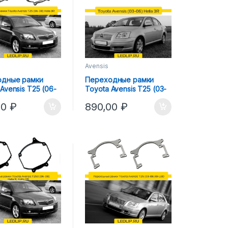
Avensis
одные рамки
Переходные рамки
Avensis T25 (06-
Toyota Avensis T25 (03-
la 3R
06) Hella 3R
00
₽
890,00
₽