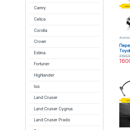
Camry
Celica
Corolla
Avens
Crown
Пере
Toyot
Estima
15) H
2100,
160
Fortuner
Highlander
Isis
Land Cruiser
Land Cruiser Cygnus
Land Cruiser Prado