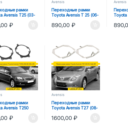
is
Avensis
Avensis
ходные рамки
Переходные рамки
Перех
a Avensis Т25 (03-
Toyota Avensis Т 25 (06-
Toyota 
ella R, Koito Q5
10) 2.5 дюйма
08) Hel
,00
₽
890,00
₽
890,
is
Avensis
ходные рамки
Переходные рамки
a Avensis T250
Toyota Avensis T27 (08-
8) BI-LED
11) Hella 3R AFS
,00
₽
1600,00
₽