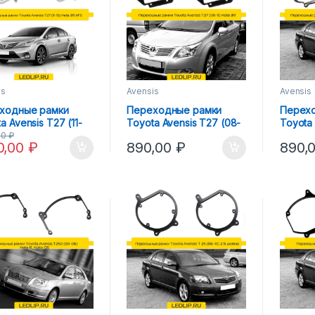
is
Avensis
Avensis
ходные рамки
Переходные рамки
Перех
a Avensis T27 (11-
Toyota Avensis T27 (08-
Toyota 
ella 3R AFS
11) Hella 3R
08) Hel
00
₽
0,00
₽
890,00
₽
890,