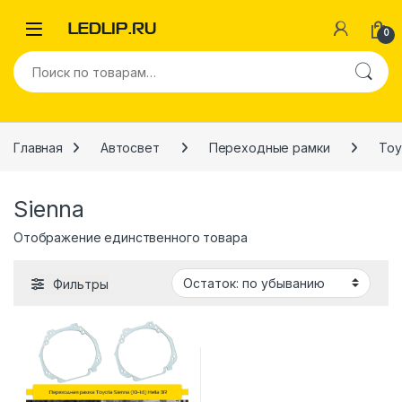
Перейти к навигации
Перейти к содержимому
0
Искать:
Главная
Автосвет
Переходные рамки
Toy
Sienna
Отображение единственного товара
Фильтры