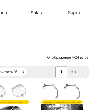
enna
Solara
Supra
Отображение 1–24 из 63
→
из 3