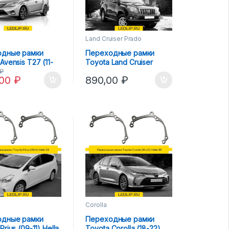
Land Cruiser Prado
одные рамки
Переходные рамки
Avensis T27 (11-
Toyota Land Cruiser
la 3R AFS
Prado 150 (09-13) Hella
₽
,00
₽
890,00
₽
3R
Corolla
одные рамки
Переходные рамки
Prius (09-11) Hella
Toyota Corolla (18-22)