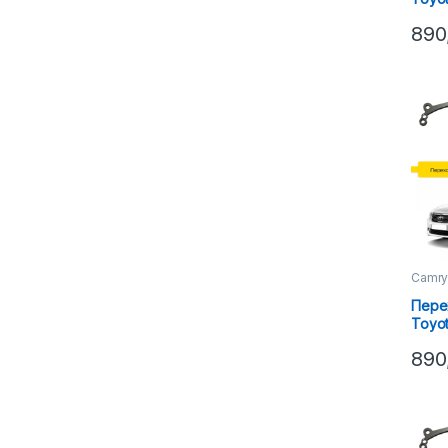
Hella
890
Camr
Пере
Toyot
Hella
890