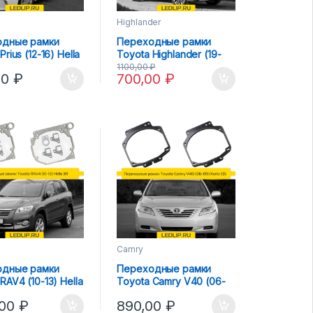
Highlander
одные рамки
Переходные рамки
Prius (12-16) Hella
Toyota Highlander (19-
22) Led на Hella 3R
1100,00
₽
00
₽
700,00
₽
Camry
одные рамки
Переходные рамки
RAV4 (10-13) Hella
Toyota Camry V40 (06-
09) Koito Q5, Hella R
,00
₽
890,00
₽