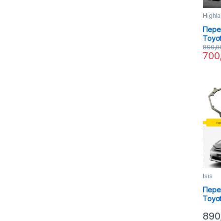
Highl
Пере
Toyot
Led н
890,
700
Isis
Пере
Toyot
3R
890