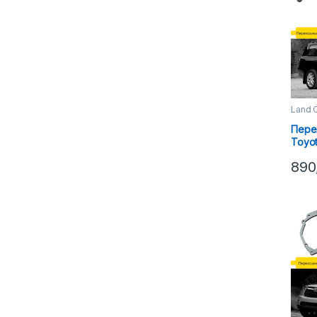
Land C
Пере
Toyot
(12-1
890