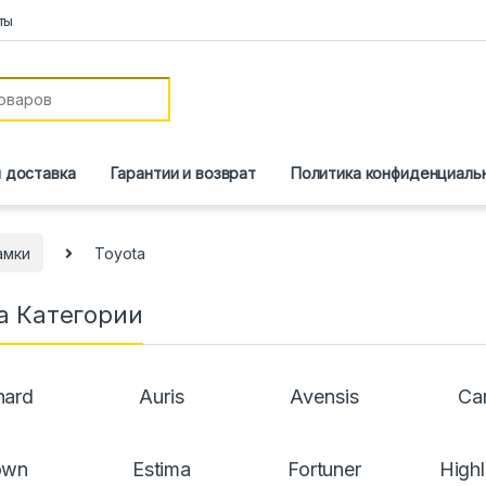
ты
и доставка
Гарантии и возврат
Политика конфиденциаль
амки
Toyota
a Категории
hard
Auris
Avensis
Ca
own
Estima
Fortuner
High