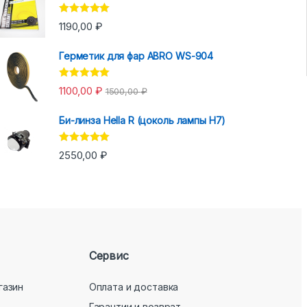
Оценка
5.00
1190,00
₽
из 5
Герметик для фар ABRO WS-904
Оценка
5.00
1100,00
₽
1500,00
₽
из 5
Би-линза Hella R (цоколь лампы H7)
Оценка
5.00
2550,00
₽
из 5
Сервис
газин
Оплата и доставка
Гарантии и возврат