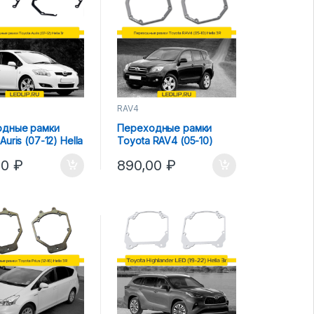
RAV4
одные рамки
Переходные рамки
Auris (07-12) Hella
Toyota RAV4 (05-10)
Hella 3R
00
₽
890,00
₽