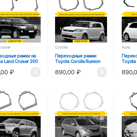
ruiser
Corolla
Auris
ходные рамки на
Переходные рамки
Перех
a Land Cruiser 200
Toyota Corolla Rumion
Toyota 
5) Hella 3R
(07-09) Hella 3R
3r
,00
₽
890,00
₽
890,