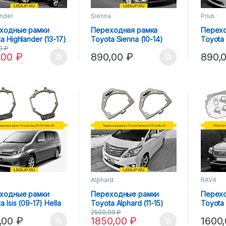
ander
Sienna
Prius
ходные рамки
Переходная рамка
Перех
a Highlander (13-17)
Toyota Sienna (10-14)
Toyota 
а Hella 3R
Hella 3R
3R
00
₽
,00
₽
890,00
₽
890,
Alphard
RAV4
ходные рамки
Переходные рамки
Перех
a Isis (09-17) Hella
Toyota Alphard (11-15)
Toyota 
Hella 3R AFS
3R
2500,00
₽
,00
₽
1850,00
₽
1600