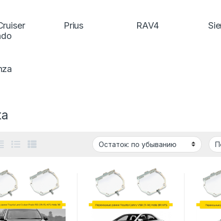
ruiser
Prius
RAV4
Si
ado
nza
ta