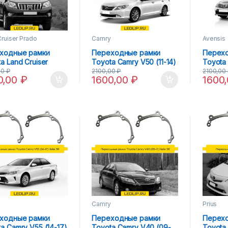
ruiser Prado
Camry
Avensis
ходные рамки
Переходные рамки
Перех
a Land Cruiser
Toyota Camry V50 (11-14)
Toyota 
 150 (09-15) Hella
Hella 3R AFS
15) Hel
00
₽
2100,00
₽
2100,00
0,00
₽
1600,00
₽
1600
FS
y
Camry
Prius
ходные рамки
Переходные рамки
Перех
a Camry V55 (14-17)
Toyota Camry V40 (09-
Toyota 