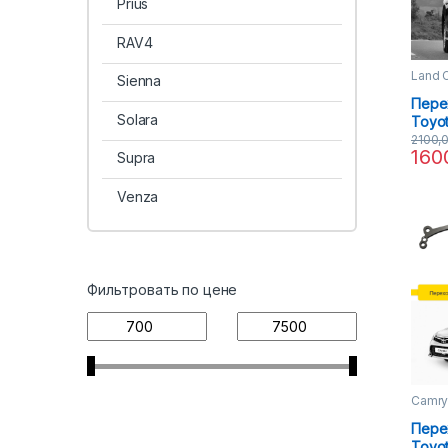
Prius
RAV4
Land C
Sienna
Пере
Solara
Toyot
Prado
2100,
160
3R A
Supra
Venza
Фильтровать по цене
Camr
Пере
Toyot