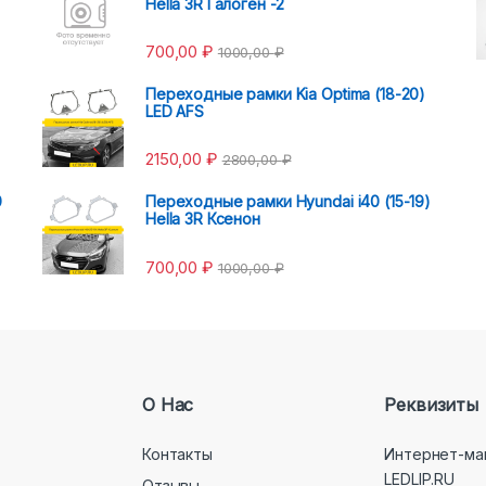
Hella 3R Галоген -2
700,00
₽
1000,00
₽
Переходные рамки Kia Optima (18-20)
LED AFS
2150,00
₽
2800,00
₽
0
Переходные рамки Hyundai i40 (15-19)
Hella 3R Ксенон
700,00
₽
1000,00
₽
О Нас
Реквизиты
Контакты
Интернет-ма
LEDLIP.RU
Отзывы