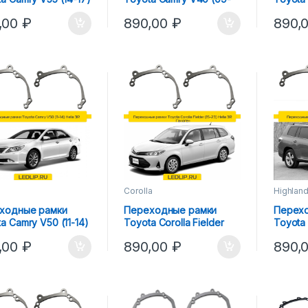
 3R
11) Hella 3R
3R
,00
₽
890,00
₽
890,
y
Corolla
Highlan
ходные рамки
Переходные рамки
Перех
a Camry V50 (11-14)
Toyota Corolla Fielder
Toyota 
 3R
(15-23) Hella 3R Галоген
Hella 3
,00
₽
890,00
₽
890,