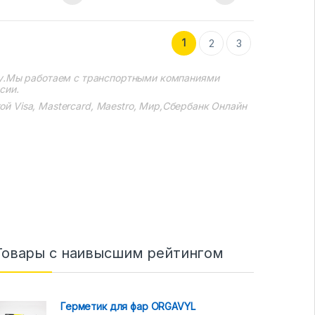
1
2
3
у.Мы работаем с транспортными компаниями
сии.
 Visa, Mastercard, Maestro, Мир,Сбербанк Онлайн
Товары с наивысшим рейтингом
Герметик для фар ORGAVYL