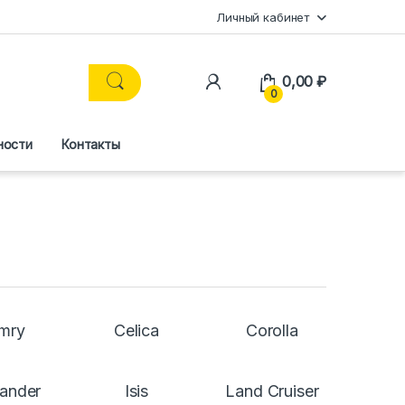
Личный кабинет
0,00
₽
0
ности
Контакты
mry
Celica
Corolla
lander
Isis
Land Cruiser