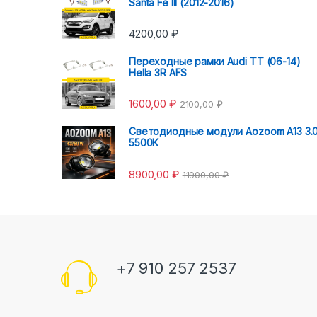
Santa Fe III (2012-2016)
4200,00
₽
Переходные рамки Audi TT (06-14)
Hella 3R AFS
1600,00
₽
2100,00
₽
Светодиодные модули Aozoom A13 3.
5500K
8900,00
₽
11900,00
₽
+7 910 257 2537