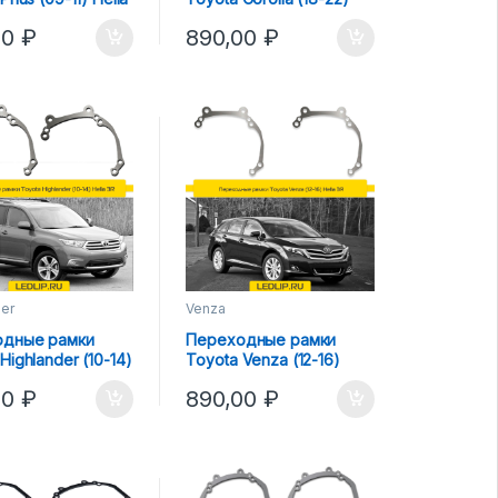
Hella 3R
00
₽
890,00
₽
der
Venza
одные рамки
Переходные рамки
Highlander (10-14)
Toyota Venza (12-16)
R
Hella 3R
00
₽
890,00
₽