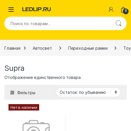
Перейти к навигации
Перейти к содержимому
0
Искать:
Главная
Автосвет
Переходные рамки
Toy
Supra
Отображение единственного товара
Фильтры
Нет в наличии