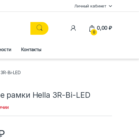
Личный кабинет
0,00
₽
0
ности
Контакты
3R-Bi-LED
 рамки Hella 3R-Bi-LED
ичии
₽