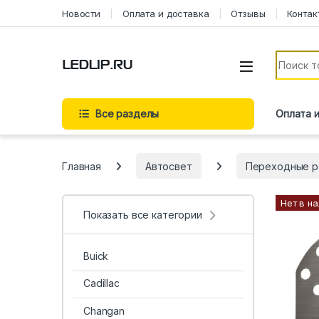
Перейти к навигации
Перейти к содержимому
Новости
Оплата и доставка
Отзывы
Контак
Искать:
Все разделы
Оплата 
Главная
Автосвет
Переходные р
Нет в н
Показать все категории
Buick
Cadillac
Changan