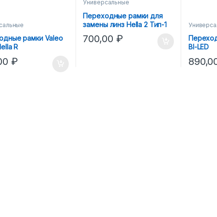
Универсальные
Переходные рамки для
замены линз Hella 2 Тип-1
сальные
Универса
на Hella 3R
700,00
₽
одные рамки Valeo
Переход
ella R
BI-LED
,00
₽
890,0