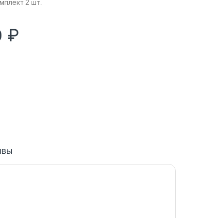
мплект 2 шт.
0
₽
ывы