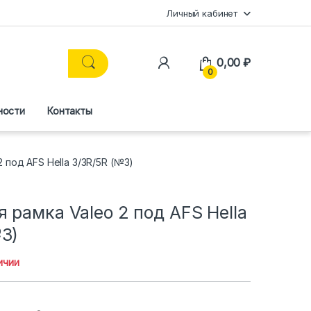
Личный кабинет
0,00
₽
0
ности
Контакты
 под AFS Hella 3/3R/5R (№3)
 рамка Valeo 2 под AFS Hella
3)
ичии