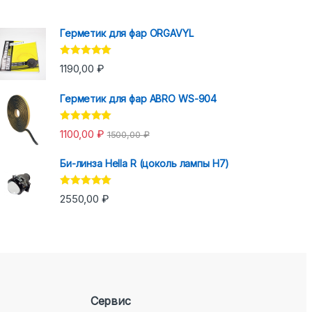
Герметик для фар ORGAVYL
Оценка
5.00
1190,00
₽
из 5
Герметик для фар ABRO WS-904
Оценка
5.00
1100,00
₽
1500,00
₽
из 5
Би-линза Hella R (цоколь лампы H7)
Оценка
5.00
2550,00
₽
из 5
Сервис