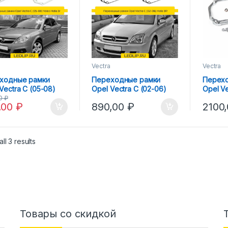
Vectra
Vectra
ходные рамки
Переходные рамки
Перех
Vectra C (05-08)
Opel Vectra C (02-06)
Opel Ve
 Hella 3r
Hella 3R
Hella A
00
₽
,00
₽
890,00
₽
2100
ll 3 results
Товары со скидкой