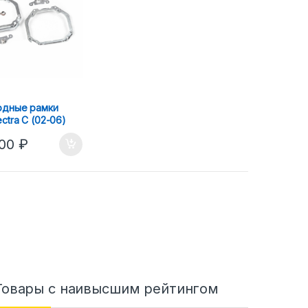
одные рамки
ctra C (02-06)
FS-Hella 3R
,00
₽
Товары с наивысшим рейтингом