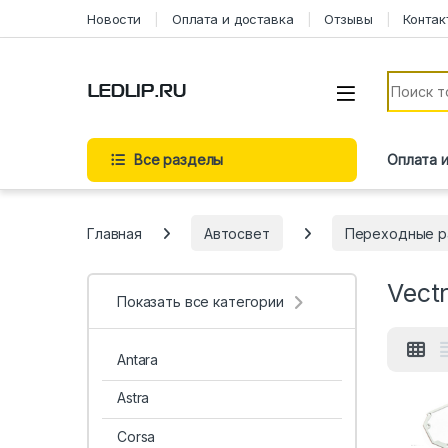
Перейти к навигации
Перейти к содержимому
Новости
Оплата и доставка
Отзывы
Контак
Искать:
Все разделы
Оплата 
Главная
Автосвет
Переходные р
Vect
Показать все категории
Antara
Astra
Corsa