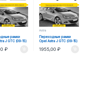
Astra
одные рамки
Переходные рамки
tra J GTC (09-15)
Opel Astra J GTC (09-15)
3R ТИП №1
Hella 3R ТИП №2
00
₽
1955,00
₽