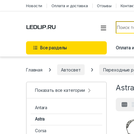
Перейти к навигации
Перейти к содержимому
Новости
Оплата и доставка
Отзывы
Контак
Искать:
Все разделы
Оплата 
Главная
Автосвет
Переходные р
Astr
Показать все категории
Antara
Astra
Corsa