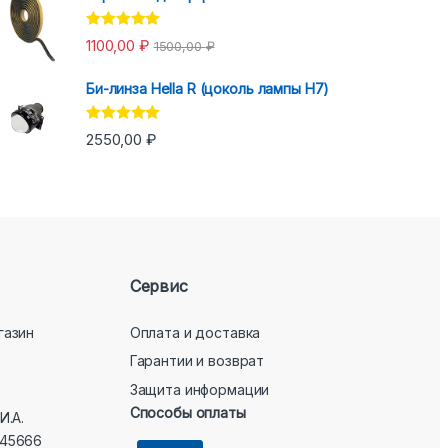
Оценка
5.00
1100,00
₽
1500,00
₽
из 5
Би-линза Hella R (цоколь лампы H7)
Оценка
5.00
2550,00
₽
из 5
Сервис
газин
Оплата и доставка
Гарантии и возврат
Защита информации
Способы оплаты
И.А.
45666