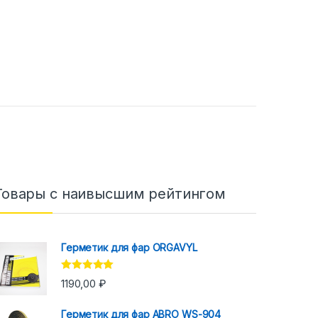
Товары с наивысшим рейтингом
Герметик для фар ORGAVYL
Оценка
5.00
1190,00
₽
из 5
Герметик для фар ABRO WS-904