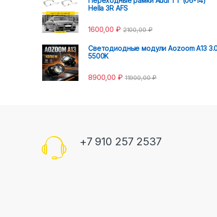
Переходные рамки Audi TT (06-14)
Hella 3R AFS
1600,00
₽
2100,00
₽
Светодиодные модули Aozoom A13 3.
5500K
8900,00
₽
11900,00
₽
+7 910 257 2537