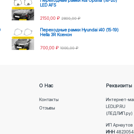
Переходные рамки Kia Optima (18-20)
LED AFS
2150,00
₽
2800,00
₽
0
Переходные рамки Hyundai i40 (15-19)
Hella 3R Ксенон
700,00
₽
1000,00
₽
О Нас
Реквизиты
Контакты
Интернет-ма
LEDLIP.RU
Отзывы
(ЛЕДЛИП.ру)
ИП Арнаутов 
ИНН
4823054