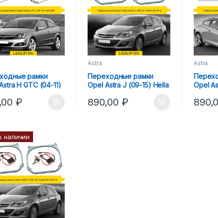
Astra
Astra
ходные рамки
Переходные рамки
Перех
Astra H GTC (04-11)
Opel Astra J (09-15) Hella
Opel As
 3R
3R AFS
Hella 
,00
₽
890,00
₽
890,
в наличии