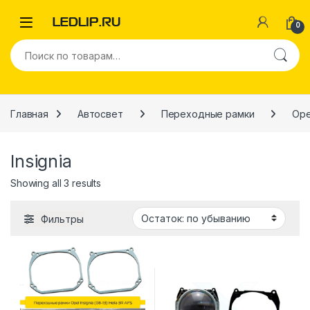
Перейти к навигации
Перейти к содержимому
0
Искать:
Главная
Автосвет
Переходные рамки
Ope
Insignia
Showing all 3 results
Фильтры