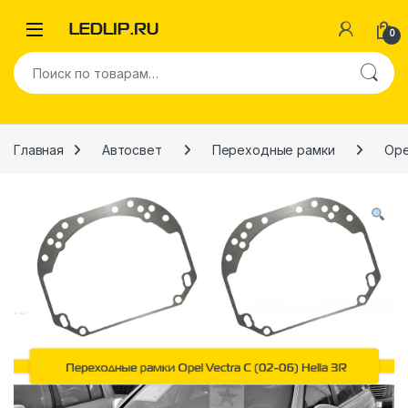
Перейти к навигации
Перейти к содержимому
0
Искать:
Главная
Автосвет
Переходные рамки
Ope