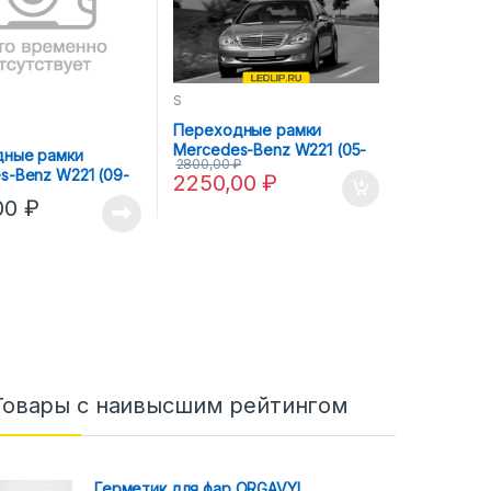
S
Переходные рамки
Mercedes-Benz W221 (05-
ные рамки
2800,00
₽
11) Hella 3R AFS
s-Benz W221 (09-
2250,00
₽
a 3R для установки
00
₽
 модуля
Товары с наивысшим рейтингом
Герметик для фар ORGAVYL