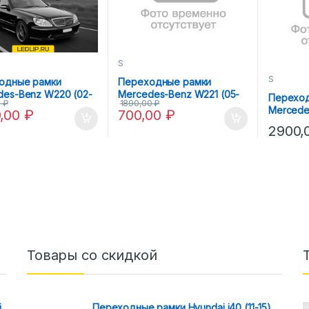
S
S
одные рамки
Переходные рамки
des-Benz W220 (02-
Mercedes-Benz W221 (05-
Переход
0
₽
1890,00
₽
lla 3R AFS
13) Hella 3R
Mercede
0,00
₽
700,00
₽
13) Hell
2900,
второго
Товары со скидкой
i
Переходные рамки Hyundai i40 (11-15)