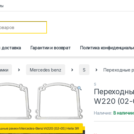
ты
и доставка
Гарантии и возврат
Политика конфиденциаль
амки
Mercedes benz
S
Переходные ра
S
Переходны
W220 (02-0
Наличие:
В наличии