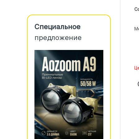
С
Специальное
Me
предложение
Це