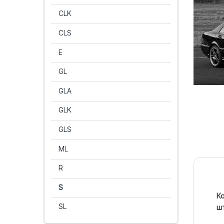
CLK
CLS
E
GL
GLA
GLK
GLS
ML
R
S
Ко
SL
ш