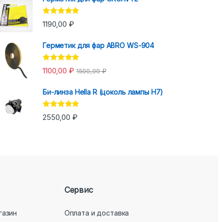
Оценка
5.00
1190,00
₽
из 5
Герметик для фар ABRO WS-904
Оценка
5.00
1100,00
₽
1500,00
₽
из 5
Би-линза Hella R (цоколь лампы H7)
Оценка
5.00
2550,00
₽
из 5
Сервис
газин
Оплата и доставка