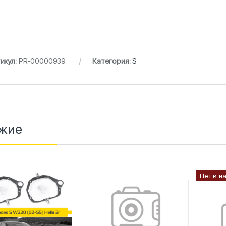
икул:
PR-00000939
Категория:
S
жие
Нет в н