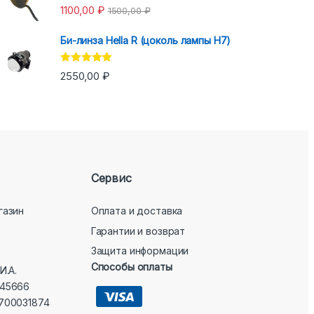
Оценка
5.00
1100,00
₽
1500,00
₽
из 5
Би-линза Hella R (цоколь лампы H7)
Оценка
5.00
2550,00
₽
из 5
Сервис
газин
Оплата и доставка
Гарантии и возврат
Защита информации
Способы оплаты
И.А.
45666
700031874