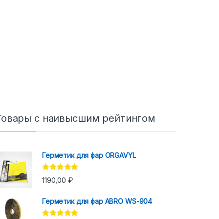
Товары с наивысшим рейтингом
Герметик для фар ORGAVYL
Оценка
5.00
1190,00
₽
из 5
Герметик для фар ABRO WS-904