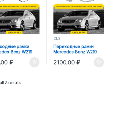
CLS
ходные рамки
Переходные рамки
edes-Benz W219
Mercedes-Benz W219
0) Hella 3R
(04-10) Hella 3R AFS
,00
₽
2100,00
₽
ll 2 results