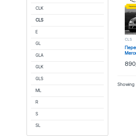
CLK
CLS
E
CLS
GL
Пере
Merc
GLA
(04-1
890
GLK
GLS
Showing a
ML
R
S
SL