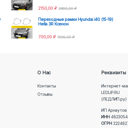
2150,00
₽
2800,00
₽
0
Переходные рамки Hyundai i40 (15-19)
Hella 3R Ксенон
700,00
₽
1000,00
₽
О Нас
Реквизиты
Контакты
Интернет-ма
LEDLIP.RU
Отзывы
(ЛЕДЛИП.ру)
ИП Арнаутов 
ИНН
4823054
ОГРН
322482