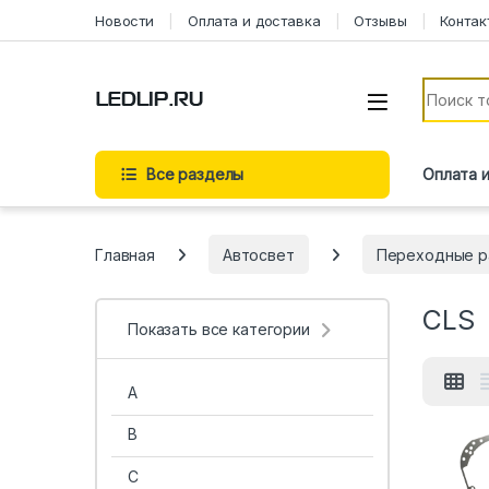
Перейти к навигации
Перейти к содержимому
Новости
Оплата и доставка
Отзывы
Контак
Искать:
Все разделы
Оплата 
Главная
Автосвет
Переходные р
CLS
Показать все категории
A
B
C