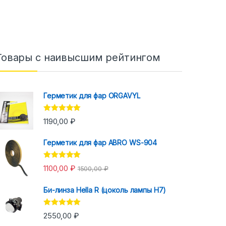
Товары с наивысшим рейтингом
Герметик для фар ORGAVYL
Оценка
5.00
1190,00
₽
из 5
Герметик для фар ABRO WS-904
Оценка
5.00
1100,00
₽
1500,00
₽
из 5
Би-линза Hella R (цоколь лампы H7)
Оценка
5.00
2550,00
₽
из 5