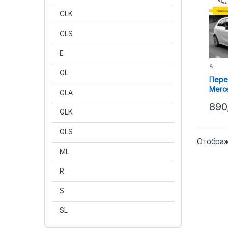
CLK
CLS
E
A
GL
Пере
Merc
GLA
(12-1
890
GLK
GLS
Отображ
ML
R
S
SL