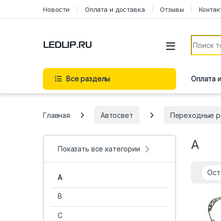
Перейти к навигации
Перейти к содержимому
Новости
Оплата и доставка
Отзывы
Контак
Искать:
Все разделы
Оплата 
Главная
Автосвет
Переходные р
A
Показать все категории
A
B
C