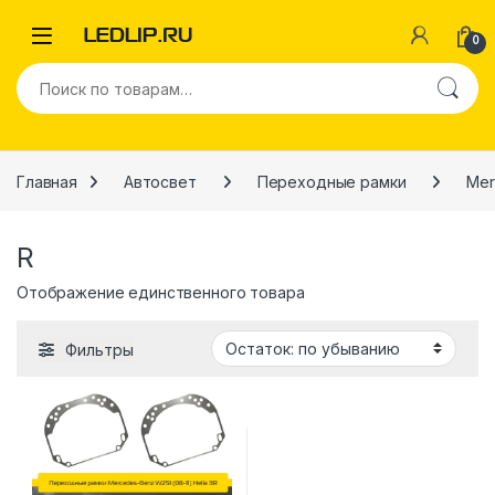
Перейти к навигации
Перейти к содержимому
0
Искать:
Главная
Автосвет
Переходные рамки
Mer
R
Отображение единственного товара
Фильтры