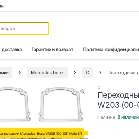
ты
и доставка
Гарантии и возврат
Политика конфиденциаль
амки
Mercedes benz
C
Переходные ра
C
Переходны
W203 (00-0
Наличие:
В наличии