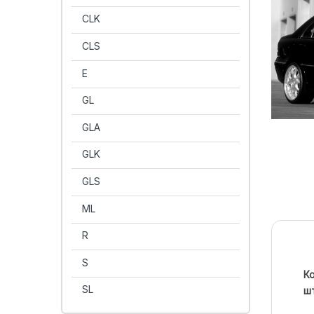
CLK
CLS
E
GL
GLA
GLK
GLS
ML
R
S
Ко
SL
ш