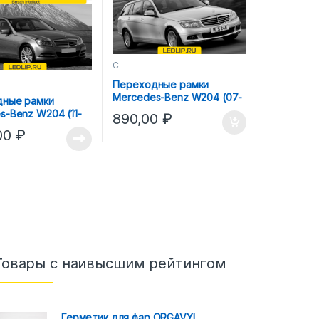
C
Переходные рамки
Mercedes-Benz W204 (07-
ные рамки
11) Hella 3R AFS
s-Benz W204 (11-
890,00
₽
 3R Bosch Intellect
00
₽
Товары с наивысшим рейтингом
Герметик для фар ORGAVYL