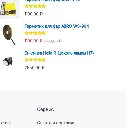
Оценка
5.00
1190,00
₽
из 5
Герметик для фар ABRO WS-904
Оценка
5.00
1100,00
₽
1500,00
₽
из 5
Би-линза Hella R (цоколь лампы H7)
Оценка
5.00
2550,00
₽
из 5
Сервис
газин
Оплата и доставка