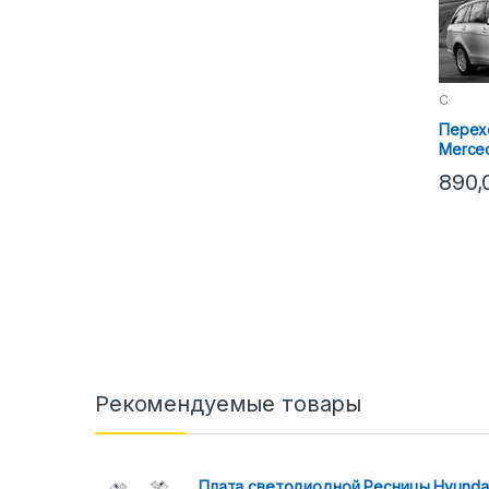
C
Перех
Merce
11) Hel
890
Рекомендуемые товары
Плата светодиодной Ресницы Hyunda