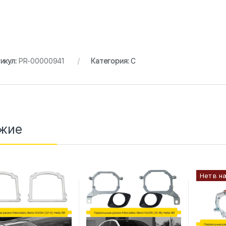
икул:
PR-00000941
Категория:
C
жие
Нет в н