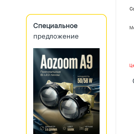
С
Специальное
Me
предложение
Це