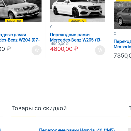
C
C
одные рамки
Переходные рамки
des-Benz W204 (07-
Mercedes-Benz W205 (13-
Переход
4900,00
₽
la 3R
18) Hella 3R
Mercede
,00
₽
4800,00
₽
14) Hella
7350,
Товары со скидкой
i
Переходные рамки Hyundai i40 (11-15)