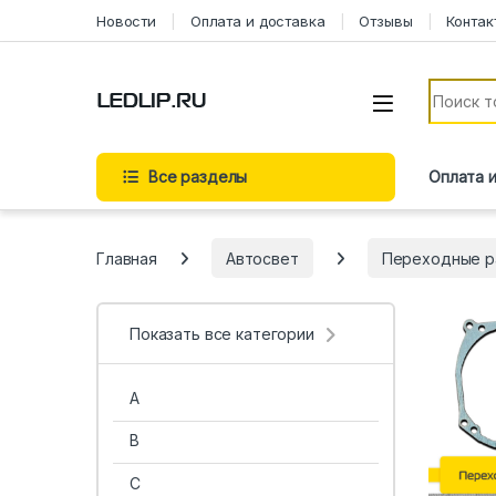
Перейти к навигации
Перейти к содержимому
Новости
Оплата и доставка
Отзывы
Контак
Искать:
Все разделы
Оплата 
Главная
Автосвет
Переходные р
Показать все категории
A
B
C