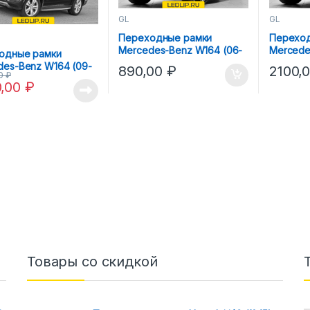
GL
GL
Переходные рамки
Переход
Mercedes-Benz W164 (06-
Mercede
одные рамки
09) Hella 3R
09) Hell
des-Benz W164 (09-
890,00
₽
2100,
00
₽
la 3R Intellect
0,00
₽
Товары со скидкой