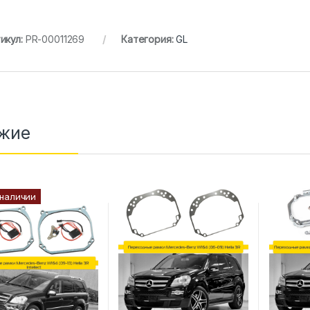
икул:
PR-00011269
Категория:
GL
жие
 наличии