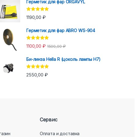
Герметик для фар ORGAVYL
Оценка
5.00
1190,00
₽
из 5
Герметик для фар ABRO WS-904
Оценка
5.00
1100,00
₽
1500,00
₽
из 5
Би-линза Hella R (цоколь лампы H7)
Оценка
5.00
2550,00
₽
из 5
Сервис
газин
Оплата и доставка