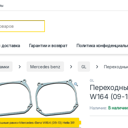
ты
и доставка
Гарантии и возврат
Политика конфиденциаль
амки
Mercedes benz
GL
Переходные 
GL
Переходны
W164 (09-1
Наличие:
В наличии