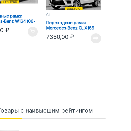
GL
ные рамки
s-Benz W164 (06-
Переходные рамки
a 3R AFS
Mercedes-Benz GL X166
00
₽
(12-16) Hella 3R Intelect
7350,00
₽
Товары с наивысшим рейтингом