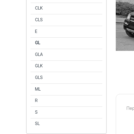
CLK
CLS
E
GL
GLA
GLK
GLS
ML
R
Пер
S
SL