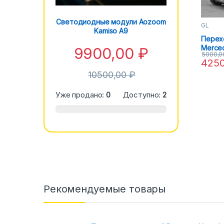
Светодиодные модули Aozoom
GL
Kamiso A9
Перех
Merce
9900,00
₽
5000,
13) Hel
425
10500,00
₽
Уже продано:
0
Доступно:
2
Рекомендуемые товары