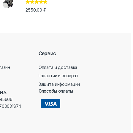
Оценка
5.00
2550,00
₽
из 5
Сервис
газин
Оплата и доставка
Гарантии и возврат
Защита информации
Способы оплаты
И.А.
45666
700031874