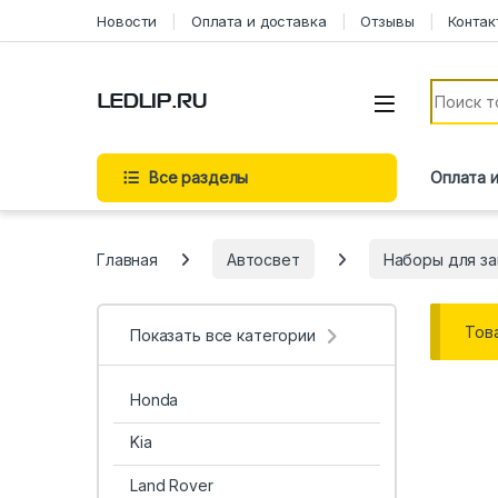
Перейти к навигации
Перейти к содержимому
Новости
Оплата и доставка
Отзывы
Контак
Искать:
Все разделы
Оплата 
Главная
Автосвет
Наборы для за
Тов
Показать все категории
Honda
Kia
Land Rover