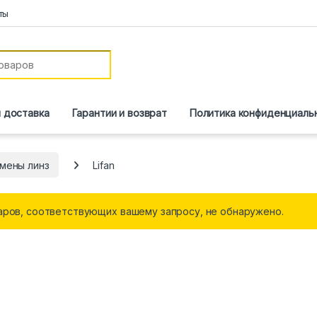
ты
и доставка
Гарантии и возврат
Политика конфиденциаль
мены линз
Lifan
аров, соответствующих вашему запросу, не обнаружено.