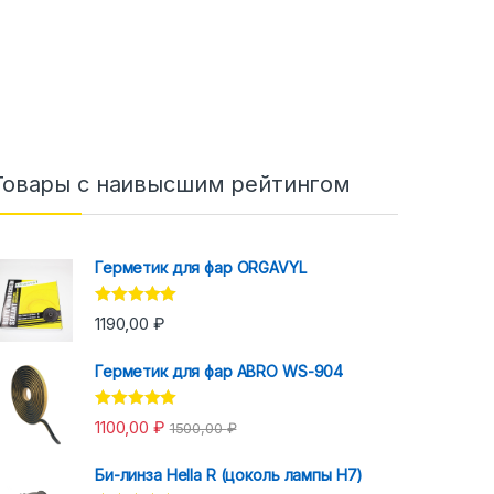
Товары с наивысшим рейтингом
Герметик для фар ORGAVYL
Оценка
5.00
1190,00
₽
из 5
Герметик для фар ABRO WS-904
Оценка
5.00
1100,00
₽
1500,00
₽
из 5
Би-линза Hella R (цоколь лампы H7)