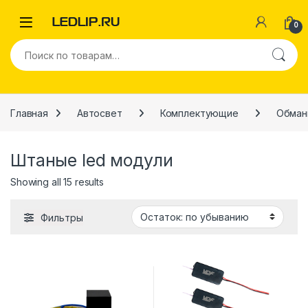
Перейти к навигации
Перейти к содержимому
0
Искать:
Главная
Автосвет
Комплектующие
Обман
Штаные led модули
Showing all 15 results
Фильтры