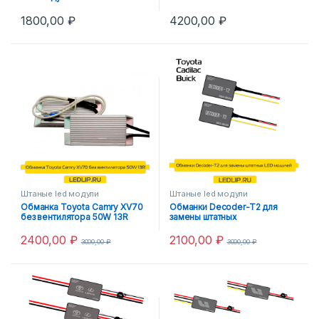
Кулера для Фар с блоком
1800,00
₽
4200,00
₽
Штаные led модули
Штаные led модули
Обманка Toyota Camry XV70
Обманки Decoder-T2 для
без вентилятора 50W 13R
замены штатных
Светодиодных модулей
2400,00
₽
2100,00
₽
3000,00
₽
3000,00
₽