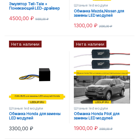
Эмулятор Tell-Tale +
Штаные led модули
Понижающий LED-драйвер
Обманка Mazda,Nissan для
VDF-light
замены LED модулей
4500,00
₽
5000,00
₽
1300,00
₽
2000,00
₽
Нет в наличии
Нет в наличии
Штаные led модули
Штаные led модули
Обманка Honda для замены
Обманка Honda Pilot для
LED модулей
замены LED модулей
1900,00
₽
3300,00
₽
2000,00
₽