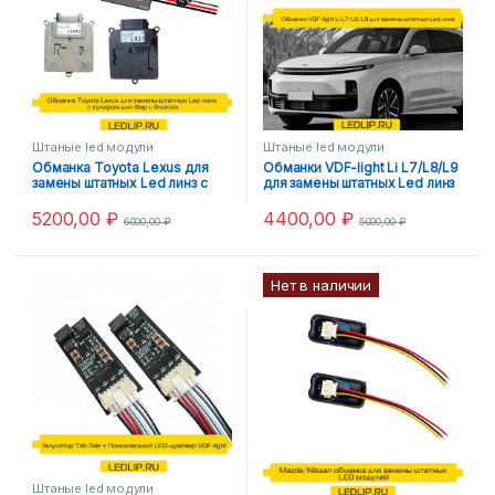
Штаные led модули
Штаные led модули
Обманка Toyota Lexus для
Обманки VDF-light Li L7/L8/L9
замены штатных Led линз с
для замены штатных Led линз
кулером для Фар с блоком
5200,00
₽
4400,00
₽
6000,00
₽
5000,00
₽
Нет в наличии
Штаные led модули