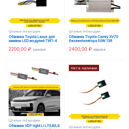
Штаные led модули
Штаные led модули
Обманка Toyota Lexus для
Обманка Toyota Camry XV70
замены LED модулей ТИП-4
без вентилятора 50W 13R
2200,00
₽
2400,00
₽
2250,00
₽
3000,00
₽
Нет в наличии
Штаные led модули
Обманки VDF-light Li L7/L8/L9
Штаные led модули