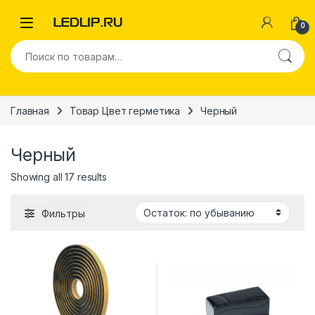
Перейти к навигации
Перейти к содержимому
0
Искать:
Главная
Товар Цвет герметика
Черный
Черный
Showing all 17 results
Фильтры