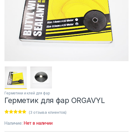
Герметики и клей для фар
Герметик для фар ORGAVYL
(
3
отзыва клиентов)
Рейтинг
3
5.00
из 5 на
Наличие:
Нет в наличии
основе
опроса