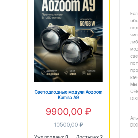
Есл
обо
под
чип
либ
мод
све
пот
про
кач
Мы 
OE
Светодиодные модули Aozoom
Kamiso A9
DIX
9900,00
₽
Аль
10500,00
₽
DIX
Уже продано:
0
Доступно:
2