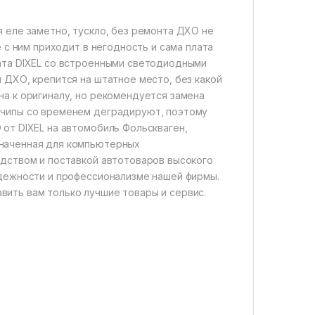
 еле заметно, тускло, без ремонта ДХО не
е с ним приходит в негодность и сама плата
ата DIXEL со встроенными светодиодными
 ДХО, крепится на штатное место, без какой
на к оригиналу, но рекомендуется замена
 чипы со временем деградируют, поэтому
от DIXEL на автомобиль Фольскваген,
значенная для компьютерных
одством и поставкой автотоваров высокого
адежности и профессионализме нашей фирмы.
ить вам только лучшие товары и сервис.