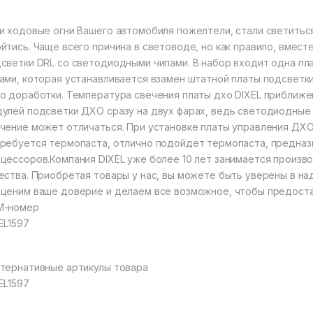
и ходовые огни Вашего автомобиля пожелтели, стали светиться
йтись. Чаще всего причина в световоде, но как правило, вмест
светки DRL со светодиодными чипами. В набор входит одна пл
ами, которая устанавливается взамен штатной платы подсветки
о доработки. Температура свечения платы дхо DIXEL приближе
улей подсветки ДХО сразу на двух фарах, ведь светодиодные
чение может отличаться. При установке платы управления ДХО 
ребуется термопаста, отлично подойдет термопаста, предна
цессоров.Компания DIXEL уже более 10 лет занимается произв
ества. Приобретая товары у нас, вы можете быть уверены в н
ценим ваше доверие и делаем все возможное, чтобы предостав
M-номер
EL1597
тернативные артикулы товара
EL1597