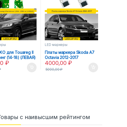
еры
LED маркеры
О для Touareg II
Платы маркера Skoda A7
нг (14-18) (ЛЕВАЯ)
Octavia 2012-2017
00
₽
4000,00
₽
₽
5000,00
₽
Товары с наивысшим рейтингом