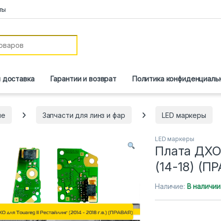
ты
и доставка
Гарантии и возврат
Политика конфиденциаль
ие
Запчасти для линз и фар
LED маркеры
LED маркеры
Плата ДХО 
(14-18) (П
Наличие:
В наличии