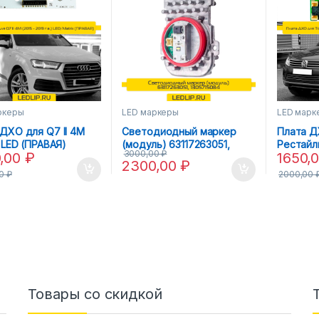
ркеры
LED маркеры
LED марк
ДХО для Q7 II 4M
Светодиодный маркер
Плата ДХ
) LED (ПРАВАЯ)
(модуль) 63117263051,
Рестайли
3000,00
₽
0,00
₽
1650,
1305715084
2300,00
₽
00
₽
2000,00
Товары со скидкой