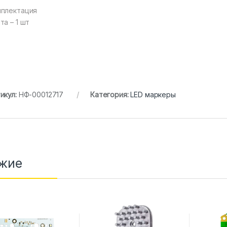
плектация
та – 1 шт
икул:
НФ-00012717
Категория:
LED маркеры
жие