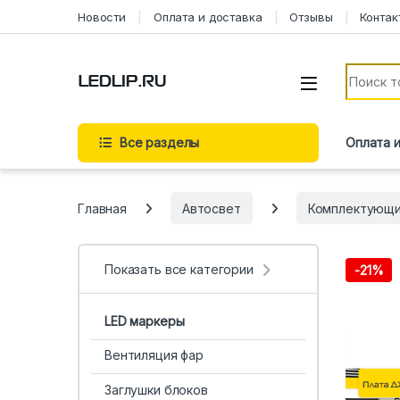
Перейти к навигации
Перейти к содержимому
Новости
Оплата и доставка
Отзывы
Контак
Искать:
Все разделы
Оплата 
Главная
Автосвет
Комплектующ
Показать все категории
-
21%
LED маркеры
Вентиляция фар
Заглушки блоков