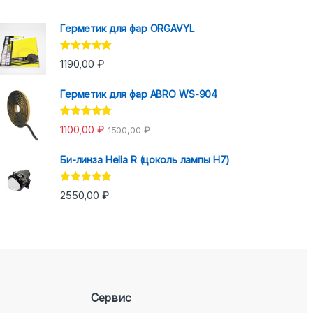
Герметик для фар ORGAVYL
Оценка
5.00
1190,00
₽
из 5
Герметик для фар ABRO WS-904
Оценка
5.00
1100,00
₽
1500,00
₽
из 5
Би-линза Hella R (цоколь лампы H7)
Оценка
5.00
2550,00
₽
из 5
Сервис