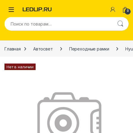
Перейти к навигации
Перейти к содержимому
0
Искать:
Главная
Автосвет
Переходные рамки
Hyu
Нет в наличии