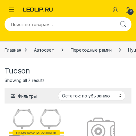
Перейти к навигации
Перейти к содержимому
0
Искать:
Главная
Автосвет
Переходные рамки
Hyu
Tucson
Showing all 7 results
Фильтры