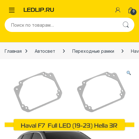
Перейти к навигации
Перейти к содержимому
0
Искать:
Главная
Автосвет
Переходные рамки
Hav