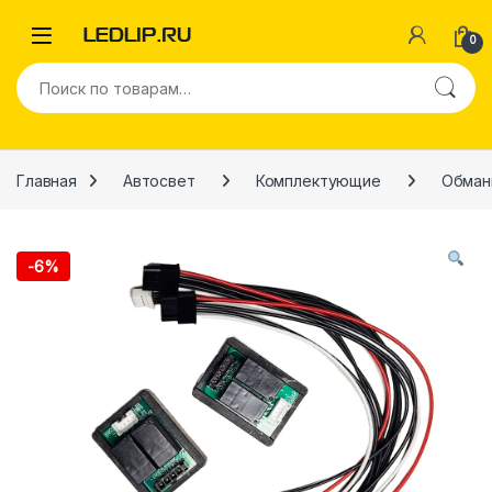
Перейти к навигации
Перейти к содержимому
0
Искать:
Главная
Автосвет
Комплектующие
Обман
-
6%