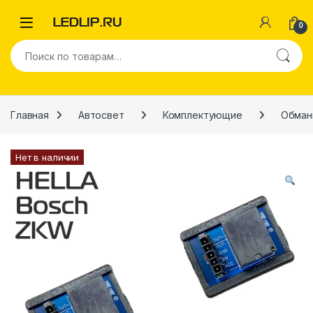
Перейти к навигации
Перейти к содержимому
0
Искать:
Главная
Автосвет
Комплектующие
Обман
Нет в наличии