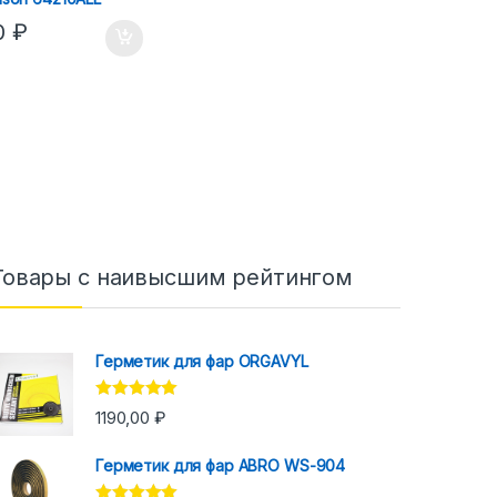
0
₽
Товары с наивысшим рейтингом
Герметик для фар ORGAVYL
Оценка
5.00
1190,00
₽
из 5
Герметик для фар ABRO WS-904