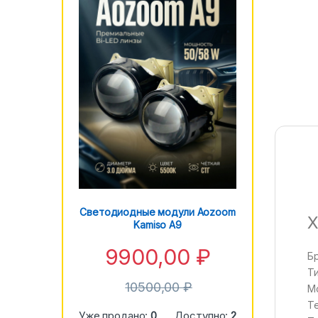
Светодиодные модули Aozoom
Х
Kamiso A9
9900,00
₽
Б
Т
10500,00
₽
М
Т
Уже продано:
0
Доступно:
2