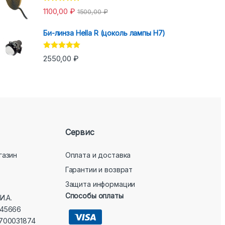
Оценка
5.00
1100,00
₽
1500,00
₽
из 5
Би-линза Hella R (цоколь лампы H7)
Оценка
5.00
2550,00
₽
из 5
Сервис
газин
Оплата и доставка
Гарантии и возврат
Защита информации
Способы оплаты
И.А.
45666
700031874