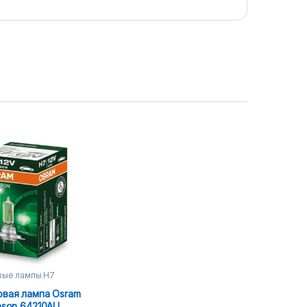
вые лампы H7
овая лампа Osram
ason 64210ALL