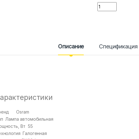
Количество
Описание
Спецификация
арактеристики
ренд
Osram
ип
Лампа автомобильная
ощность, Вт
55
ехнология
Галогенная