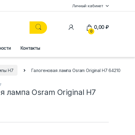
Личный кабинет
0,00
₽
0
ности
Контакты
мпы H7
Галогеновая лампа Osram Original H7 64210
7
я лампа Osram Original H7