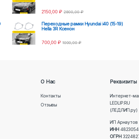
2150,00
₽
2800,00
₽
0
Переходные рамки Hyundai i40 (15-19)
Hella 3R Ксенон
700,00
₽
1000,00
₽
О Нас
Реквизиты
Контакты
Интернет-ма
LEDLIP.RU
Отзывы
(ЛЕДЛИП.ру)
ИП Арнаутов 
ИНН
4823054
ОГРН
322482