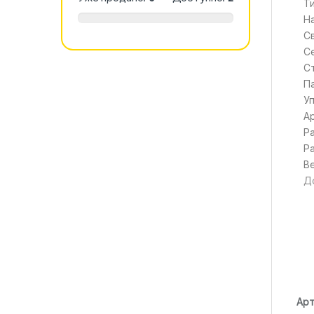
Т
Н
С
С
С
П
У
А
Р
Р
Ве
Д
Арт