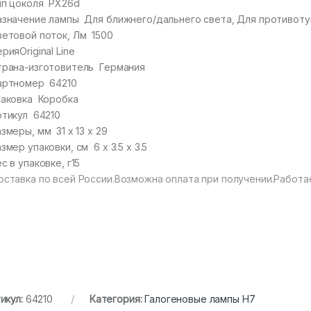
ип цоколя
PX26d
азначение лампы
Для ближнего/дальнего света
,
Для противоту
ветовой поток, Лм
1500
ерия
Original Line
трана-изготовитель
Германия
артномер
64210
паковка
Коробка
ртикул
64210
азмеры, мм
31 х 13 х 29
азмер упаковки, см
6 x 3.5 x 3.5
с в упаковке, г
15
оставка по всей России.Возможна оплата при получении.Работа
икул:
64210
Категория:
Галогеновые лампы H7