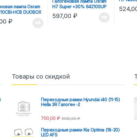
Галогеновая лампа Osram
еновая лампа Osram
H7 Super +30% 64210SUP
524,0
210CBI-HCB DUOBOX
597,00
₽
,00
₽
Товары со скидкой
i
Переходные рамки Hyundai i40 (11-15)
Hella 3R Галоген -2
700,00
₽
1000,00
₽
Переходные рамки Kia Optima (18-20)
LED AFS