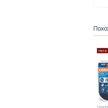
Похо
Нет в
Галоге