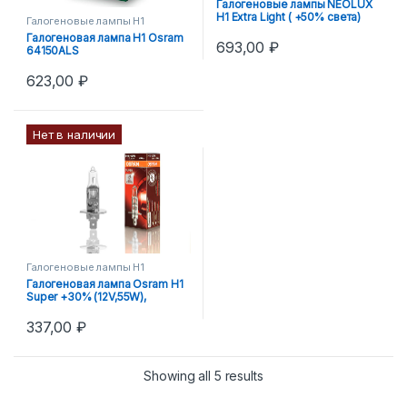
Галогеновые лампы NEOLUX
H1 Extra Light ( +50% света)
Галогеновые лампы H1
N448EL
Галогеновая лампа H1 Osram
693,00
₽
64150ALS
623,00
₽
Нет в наличии
Галогеновые лампы H1
Галогеновая лампа Osram H1
Super +30% (12V,55W),
64150SUP
337,00
₽
Showing all 5 results