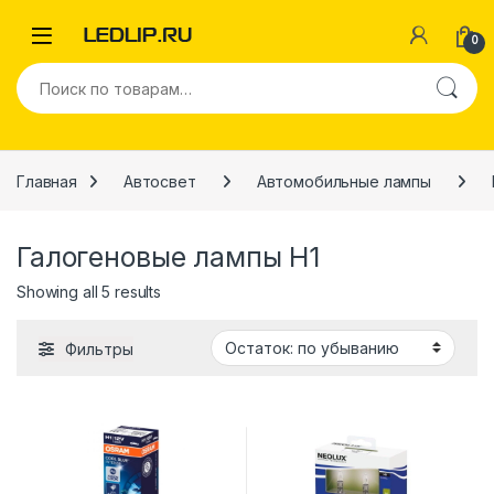
Перейти к навигации
Перейти к содержимому
0
Искать:
Главная
Автосвет
Автомобильные лампы
Галогеновые лампы H1
Showing all 5 results
Фильтры