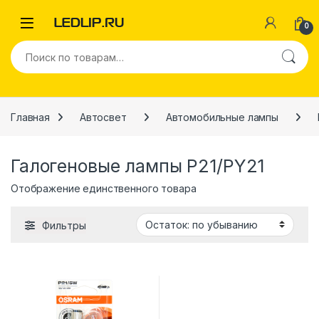
Перейти к навигации
Перейти к содержимому
0
Искать:
Главная
Автосвет
Автомобильные лампы
Галогеновые лампы P21/PY21
Отображение единственного товара
Фильтры