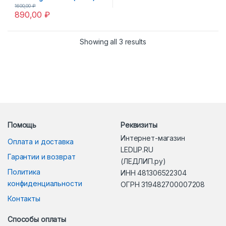
Hella 3R AFS Тип-2
1600,00
₽
890,00
₽
Showing all 3 results
Помощь
Реквизиты
Интернет-магазин
Оплата и доставка
LEDLIP.RU
Гарантии и возврат
(ЛЕДЛИП.ру)
Политика
ИНН 481306522304
конфиденциальности
ОГРН 319482700007208
Контакты
Способы оплаты