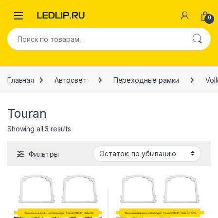
Перейти к навигации
Перейти к содержимому
0
Искать:
Главная
Автосвет
Переходные рамки
Vol
Touran
Showing all 3 results
Фильтры