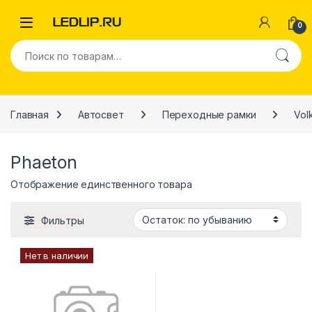
Перейти к навигации
Перейти к содержимому
0
Искать:
Главная
Автосвет
Переходные рамки
Vol
Phaeton
Отображение единственного товара
Фильтры
Нет в наличии