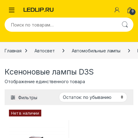
Перейти к навигации
Перейти к содержимому
0
Искать:
Главная
Автосвет
Автомобильные лампы
Ксеноновые лампы D3S
Отображение единственного товара
Фильтры
Нет в наличии