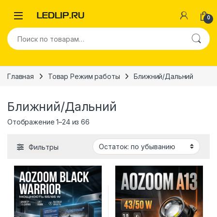
Перейти к навигации
Перейти к содержимому
0
Искать:
Главная
Товар Режим работы
Ближний/Дальний
Ближний/Дальний
Отображение 1–24 из 66
Фильтры