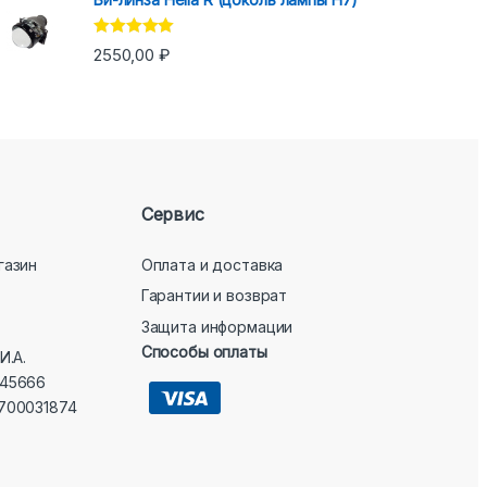
Оценка
5.00
2550,00
₽
из 5
Сервис
газин
Оплата и доставка
Гарантии и возврат
Защита информации
Способы оплаты
И.А.
45666
700031874