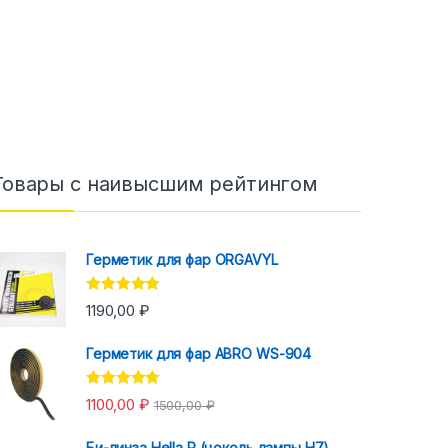
Товары с наивысшим рейтингом
Герметик для фар ORGAVYL
Оценка
5.00
1190,00
₽
из 5
Герметик для фар ABRO WS-904
Оценка
5.00
1100,00
₽
1500,00
₽
из 5
Би-линза Hella R (цоколь лампы H7)