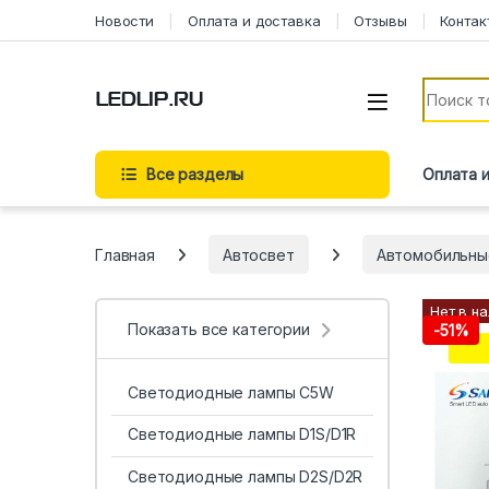
Перейти к навигации
Перейти к содержимому
Новости
Оплата и доставка
Отзывы
Контак
Искать:
Все разделы
Оплата 
Главная
Автосвет
Автомобильны
Нет в н
Показать все категории
-
51%
Светодиодные лампы C5W
Светодиодные лампы D1S/D1R
Светодиодные лампы D2S/D2R