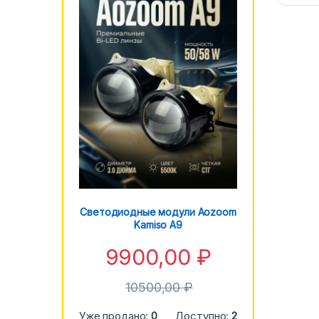
Светодиодные модули Aozoom
Kamiso A9
9900,00
₽
10500,00
₽
Уже продано:
0
Доступно:
2