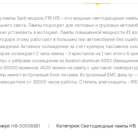
 лампы Sariti модель F16 H15 – это мощные светодиодные ламп
ьнего света. Лампы подходят для легковых и грузовых автомоби
но установить в мотоцикл. Лампы повышенной мощности 45 ватт
годаря этому работают в большинстве автомобилей без ошибо
аждения. Активное охлаждение за счёт куллера, пассивное ох
орая охлаждает 2 чипа лампы – 3 кристалов на 1 чип. итого 6 к
пус с рёбрами охлаждения из Aviation aluminum 6063 (Авиацио
п 90000 люменов. 4500 люмен на лампу с цветовой температур
пы имеют встроенный блок питания. Встроенный EMC фильтр – 
изводителя от 30000 часов работы. Степень влагозащиты – IP6
икул:
НФ-00008881
Категория:
Светодиодные лампы H15