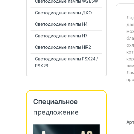
Светодиодные лампы W21/5W
Светодиодные лампы ДХО
Лед
Светодиодные лампы H4
дал
мож
Светодиодные лампы H7
бла
охл
Светодиодные лампы HIR2
кот
Светодиодные лампы PSX24 /
кор
PSX26
лам
Лам
про
Специальное
предложение
Арт