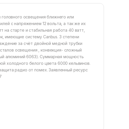
ы головного освещения ближнего или
лей с напряжением 12 вольта, а так же их
 на старте и стабильная работа 40 ватт,
к, имеющие систему Canbus. 3 степени
лаждение за счёт двойной медной трубки
ристалов освещения , конвекция- сложный
нный алюминий 6063). Суммарная мощность
ой холодного белого цвета 6000 кельвинов.
защита радио от помех. Заявленный ресурс
7