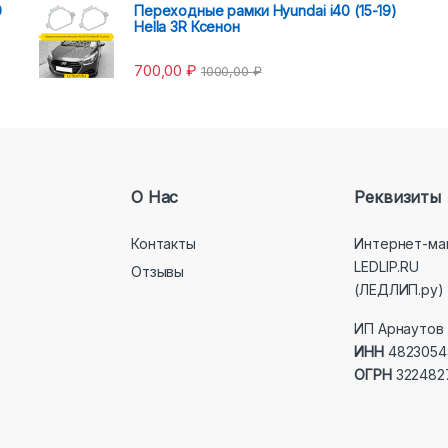
0
Переходные рамки Hyundai i40 (15-19)
Hella 3R Ксенон
700,00
₽
1000,00
₽
О Нас
Реквизиты
Контакты
Интернет-ма
LEDLIP.RU
Отзывы
(ЛЕДЛИП.ру)
ИП Арнаутов 
ИНН
4823054
ОГРН
322482