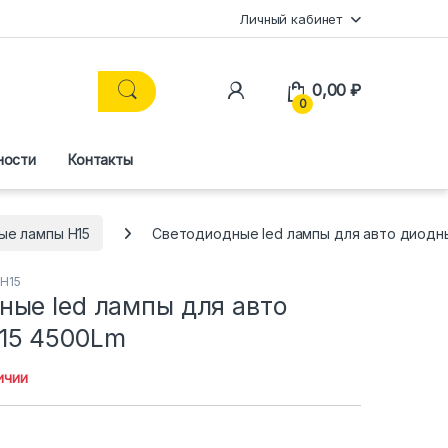
Личный кабинет
0,00
₽
0
ности
Контакты
ые лампы H15
Светодиодные led лампы для авто диодн
H15
ные led лампы для авто
15 4500Lm
ичии