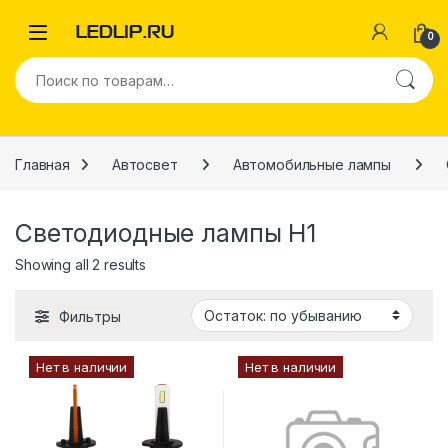
Перейти к навигации
Перейти к содержимому
0
Искать:
Главная
Автосвет
Автомобильные лампы
Светодиодные лампы H1
Showing all 2 results
Фильтры
Нет в наличии
Нет в наличии