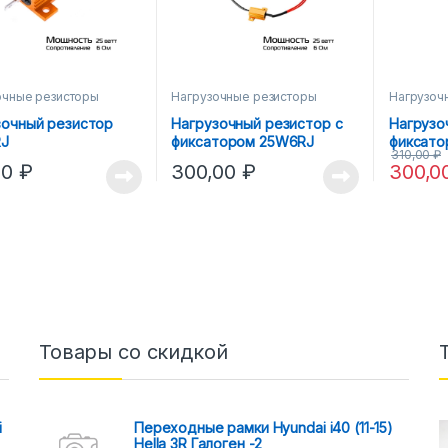
очные резисторы
Нагрузочные резисторы
Нагрузоч
зочный резистор
Нагрузочный резистор с
Нагрузо
J
фиксатором 25W6RJ
фиксато
310,00
₽
00
₽
300,00
₽
300,0
Товары со скидкой
i
Переходные рамки Hyundai i40 (11-15)
Hella 3R Галоген -2