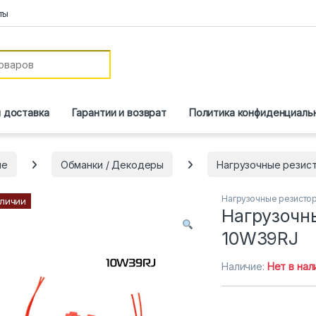
ты
и доставка
Гарантии и возврат
Политика конфиденциаль
ие
Обманки / Декодеры
Нагрузочные резис
Нагрузочные резисто
аличии
Нагрузочн
10W39RJ
Наличие:
Нет в нал