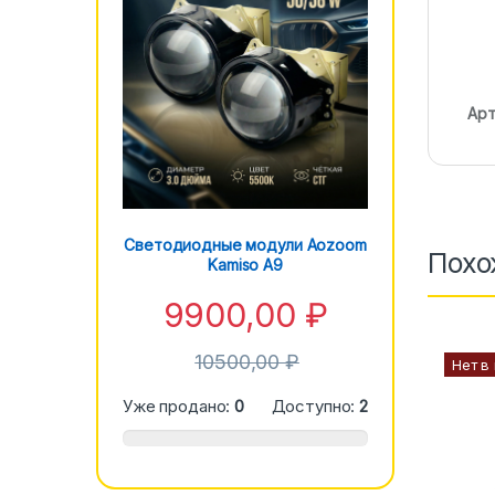
Арт
Светодиодные модули Aozoom
Похо
Kamiso A9
9900,00
₽
10500,00
₽
Нет в
Уже продано:
0
Доступно:
2