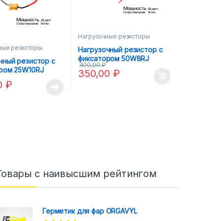
Нагрузочные резисторы
ные резисторы
Нагрузочный резистор с
фиксатором 50W8RJ
чный резистор с
400,00
₽
ром 25W10RJ
350,00
₽
0
₽
Товары с наивысшим рейтингом
Герметик для фар ORGAVYL