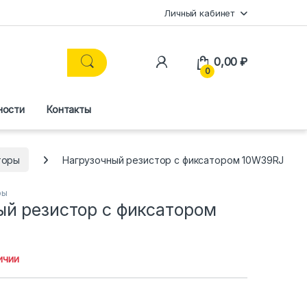
Личный кабинет
0,00
₽
0
ности
Контакты
торы
Нагрузочный резистор с фиксатором 10W39RJ
ры
ый резистор с фиксатором
ичии