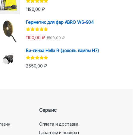
Оценка
5.00
1190,00
₽
из 5
Герметик для фар ABRO WS-904
Оценка
5.00
1100,00
₽
1500,00
₽
из 5
Би-линза Hella R (цоколь лампы H7)
Оценка
5.00
2550,00
₽
из 5
Сервис
газин
Оплата и доставка
Гарантии и возврат