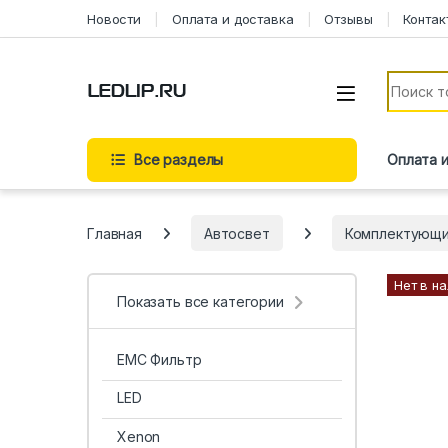
Перейти к навигации
Перейти к содержимому
Новости
Оплата и доставка
Отзывы
Контак
Искать:
Все разделы
Оплата 
Главная
Автосвет
Комплектующ
Нет в н
Показать все категории
EMC Фильтр
LED
Xenon