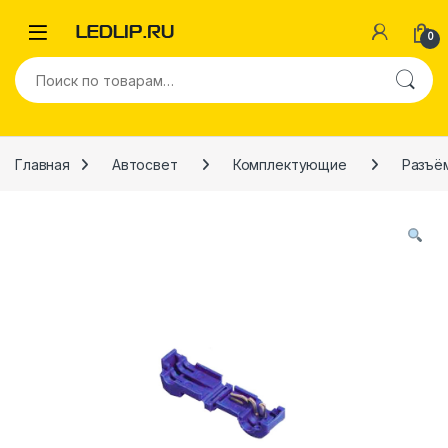
Перейти к навигации
Перейти к содержимому
0
Искать:
Главная
Автосвет
Комплектующие
Разъё